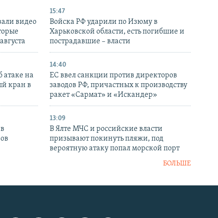
15:47
вали видео
Войска РФ ударили по Изюму в
торые
Харьковской области, есть погибшие и
 августа
пострадавшие – власти
14:40
 атаке на
ЕС ввел санкции против директоров
й кран в
заводов РФ, причастных к производству
ракет «Сармат» и «Искандер»
13:09
 в
В Ялте МЧС и российские власти
нов
призывают покинуть пляжи, под
вероятную атаку попал морской порт
БОЛЬШЕ