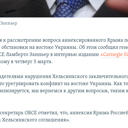
 Занньер
я к рассмотрению вопроса аннексированного Крыма п
 обстановки на востоке Украины. Об этом сообщил ге
СЕ Ламберто Занньер в интервью изданию
«Carnegie E
ому в четверг 5 марта.
детелями нарушения Хельсинкского заключительного
то урегулировать конфликт на востоке Украины. Как т
билизируется, мы вернемся к другим вопросам, таким 
секретарь ОБСЕ отметил, что, аннексия Крыма Россией
 Хельсинкского соглашения».