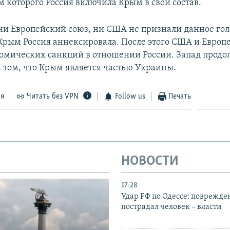
м которого Россия включила Крым в свой состав.
ни Европейский союз, ни США не признали данное гол
 Крым Россия аннексировала. После этого США и Европ
номических санкций в отношении России. Запад продо
а том, что Крым является частью Украины.
ся
Читать без VPN
Follow us
Печать
НОВОСТИ
17:28
Удар РФ по Одессе: поврежде
пострадал человек – власти