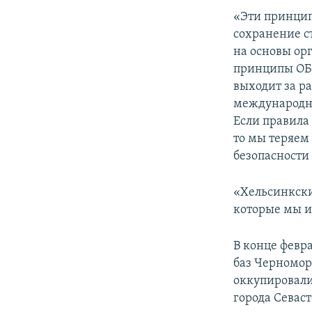
«Эти принцип
сохранение ст
на основы ор
принципы ОБС
выходит за р
международны
Если правила
то мы теряем
безопасности
«Хельсинкски
которые мы и
В конце февр
баз Черномор
оккупировали
города Севас