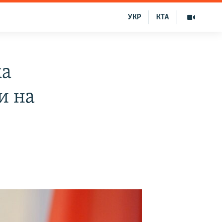
УКР
КТА
ма
и на