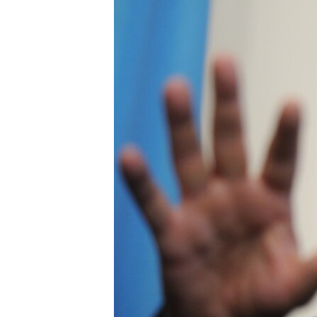
ПОБЕДИТЕЛЕЙ НЕ СУДЯТ?
КРЫМ.НЕПОКОРЕННЫЙ
ELIFBE
УКРАИНСКАЯ ПРОБЛЕМА КРЫМА