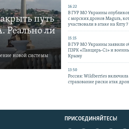
16:22
В ГУР МО Украины опублико
закрыть путь
с морских дронов Magura, ко
участвовали в атаке на Ялту 7
. Реально ли
15:15
В ГУР МО Украины заявили об
ПЗРК «Панцирь-С1» и военны
ление новой системы
Крыму
13:50
Россия: Wildberries включила
страхование риски атак дро
ПРИСОЕДИНЯЙТЕСЬ!