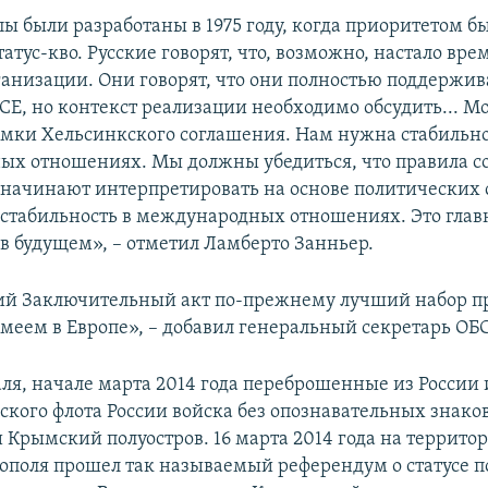
ы были разработаны в 1975 году, когда приоритетом б
атус-кво. Русские говорят, что, возможно, настало вре
ганизации. Они говорят, что они полностью поддержи
Е, но контекст реализации необходимо обсудить... Мо
амки Хельсинкского соглашения. Нам нужна стабильно
х отношениях. Мы должны убедиться, что правила с
 начинают интерпретировать на основе политических
 стабильность в международных отношениях. Это глав
 в будущем», – отметил Ламберто Занньер.
й Заключительный акт по-прежнему лучший набор п
меем в Европе», – добавил генеральный секретарь ОБ
аля, начале марта 2014 года переброшенные из России
ского флота России войска без опознавательных знако
 Крымский полуостров. 16 марта 2014 года на террито
тополя прошел так называемый референдум о статусе п