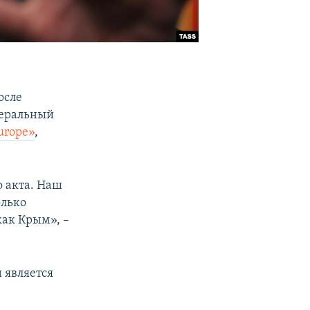
осле
неральный
urope»
,
 акта. Наш
олько
как Крым», –
 является