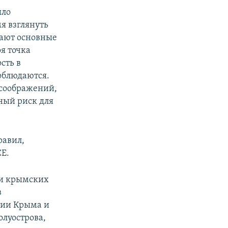
ыло
мя взглянуть
вают основные
я точка
сть в
облюдаются.
 соображений,
ный риск для
равил,
СЕ.
 и крымских
в
рии Крыма и
олуострова,