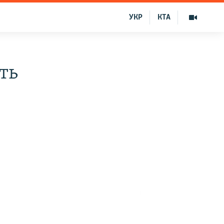
УКР
КТА
ть