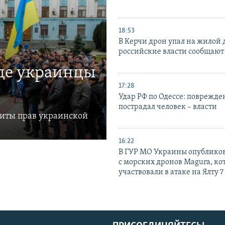
18:53
В Керчи дрон упал на жилой 
российские власти сообщают
где украинцы
17:28
Удар РФ по Одессе: поврежде
пострадал человек – власти
щиты прав украинской
16:22
В ГУР МО Украины опублико
с морских дронов Magura, ко
участвовали в атаке на Ялту 7