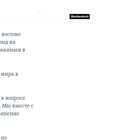
 востоке
онд на
имкиным в
 мира в
 в вопросе
 Мы вместе с
олнение
 но