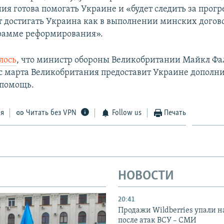
ия готова помогать Украине и «будет следить за прогр
т достигать Украина как в выполнении минских догов
грамме реформирования».
лось
, что министр обороны Великобритании Майкл Фа
 с марта Великобритания предоставит Украине дополн
 помощь.
ся
Читать без VPN
Follow us
Печать
НОВОСТИ
20:41
Продажи Wildberries упали н
после атак ВСУ – СМИ