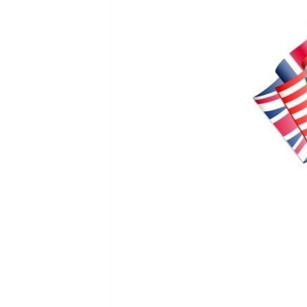
ПОБЕДИТЕЛЕЙ НЕ СУДЯТ?
КРЫМ.НЕПОКОРЕННЫЙ
ELIFBE
УКРАИНСКАЯ ПРОБЛЕМА КРЫМА