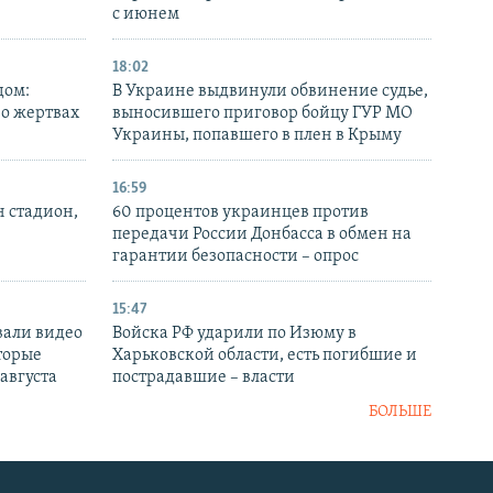
с июнем
18:02
дом:
В Украине выдвинули обвинение судье,
 о жертвах
выносившего приговор бойцу ГУР МО
Украины, попавшего в плен в Крыму
16:59
н стадион,
60 процентов украинцев против
передачи России Донбасса в обмен на
гарантии безопасности – опрос
15:47
вали видео
Войска РФ ударили по Изюму в
торые
Харьковской области, есть погибшие и
 августа
пострадавшие – власти
БОЛЬШЕ