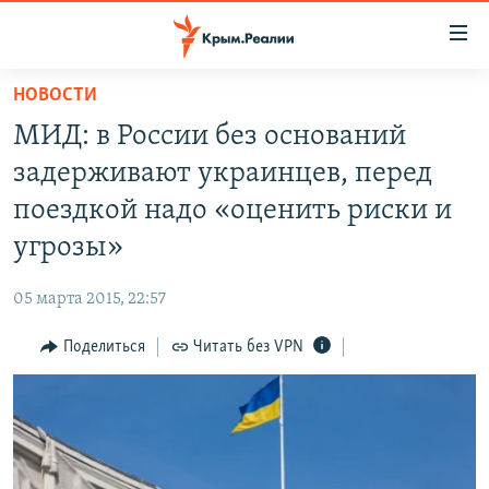
Доступность
ссылки
Вернуться
НОВОСТИ
к
НОВОСТИ
МИД: в России без оснований
основному
СПЕЦПРОЕКТЫ
содержанию
задерживают украинцев, перед
ВОДА
Вернутся
ГРУЗ 200
поездкой надо «оценить риски и
к
ИСТОРИЯ
КАРТА ВОЕННЫХ ОБЪЕКТОВ КРЫМА
угрозы»
главной
ЕЩЕ
11 ЛЕТ ОККУПАЦИИ КРЫМА. 11 ИСТОРИЙ СОПРОТИВЛЕНИЯ
навигации
05 марта 2015, 22:57
Вернутся
РАДІО СВОБОДА
ИНТЕРАКТИВ
к
Поделиться
Читать без VPN
КАК ОБОЙТИ БЛОКИРОВКУ
ИНФОГРАФИКА
поиску
ТЕЛЕПРОЕКТ КРЫМ.РЕАЛИИ
Українською
СОВЕТЫ ПРАВОЗАЩИТНИКОВ
Qırımtatar
ПРОПАВШИЕ БЕЗ ВЕСТИ