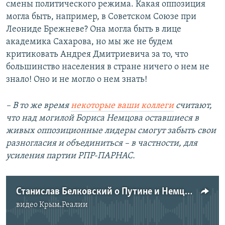
смены политического режима. Какая оппозиция
могла быть, например, в Советском Союзе при
Леониде Брежневе? Она могла быть в лице
академика Сахарова, но мы же не будем
критиковать Андрея Дмитриевича за то, что
большинство населения в стране ничего о нем не
знало! Оно и не могло о нем знать!
– В то же время
некоторые ваши коллеги
считают,
что над могилой Бориса Немцова оставшиеся в
живых оппозиционные лидеры смогут забыть свои
разногласия и объединиться – в частности, для
усиления партии РПР-ПАРНАС.
Станислав Белковский о Путине и Немцове
видео
Крым.Реалии
No media source currently available