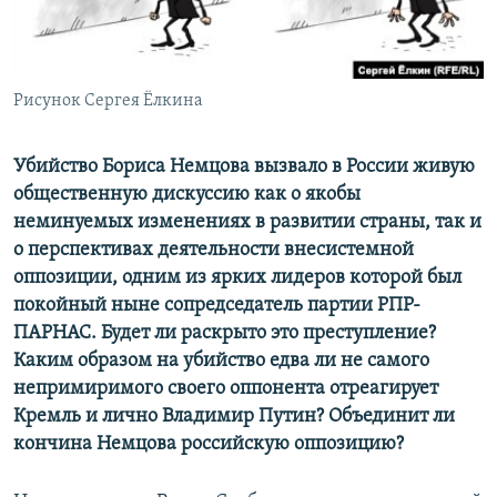
ПРИСОЕДИНЯЙТЕСЬ!
ПОБЕДИТЕЛЕЙ НЕ СУДЯТ?
КРЫМ.НЕПОКОРЕННЫЙ
ELIFBE
Рисунок Сергея Ёлкина
УКРАИНСКАЯ ПРОБЛЕМА КРЫМА
Убийство Бориса Немцова вызвало в России живую
Все сайты RFE/RL
общественную дискуссию как о якобы
неминуемых изменениях в развитии страны, так и
о перспективах деятельности внесистемной
оппозиции, одним из ярких лидеров которой был
покойный ныне сопредседатель партии РПР-
ПАРНАС. Будет ли раскрыто это преступление?
Каким образом на убийство едва ли не самого
непримиримого своего оппонента отреагирует
Кремль и лично Владимир Путин? Объединит ли
кончина Немцова российскую оппозицию?