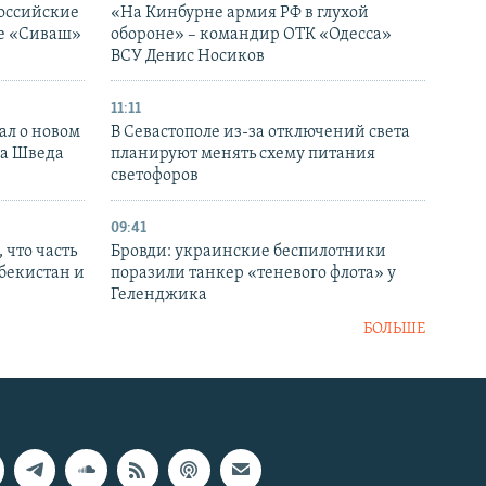
оссийские
«На Кинбурне армия РФ в глухой
ке «Сиваш»
обороне» – командир ОТК «Одесса»
ВСУ Денис Носиков
11:11
ал о новом
В Севастополе из-за отключений света
ка Шведа
планируют менять схему питания
светофоров
09:41
 что часть
Бровди: украинские беспилотники
збекистан и
поразили танкер «теневого флота» у
Геленджика
БОЛЬШЕ