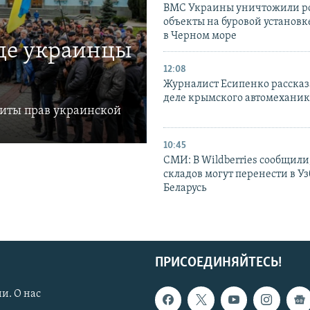
ВМС Украины уничтожили р
объекты на буровой установ
в Черном море
где украинцы
12:08
Журналист Есипенко рассказ
деле крымского автомехани
щиты прав украинской
10:45
СМИ: В Wildberries сообщили,
складов могут перенести в У
Беларусь
ПРИСОЕДИНЯЙТЕСЬ!
и. О нас