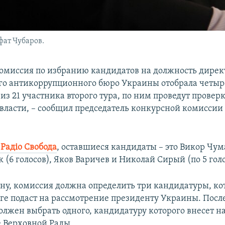
ат Чубаров.
омиссия по избранию кандидатов на должность дирек
о антикоррупционного бюро Украины отобрала четыр
з 21 участника второго тура, по ним проведут проверк
власти, – сообщил председатель конкурсной комиссии
Радіо Свобода
, оставшиеся кандидаты – это Викор Чума
(6 голосов), Яков Варичев и Николай Сирый (по 5 голо
ону, комиссия должна определить три кандидатуры, ко
ге подаст на рассмотрение президенту Украины. После
олжен выбрать одного, кандидатуру которого внесет н
 Верховной Рады.