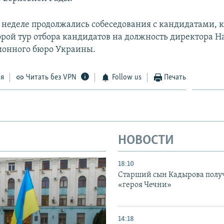
й неделе продолжались собеседования с кандидатами, 
орой тур отбора кандидатов на должность директора 
ионного бюро Украины.
ся
Читать без VPN
Follow us
Печать
НОВОСТИ
18:10
Старший сын Кадырова полу
«героя Чечни»
14:18