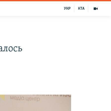
УКР
КТА
алось