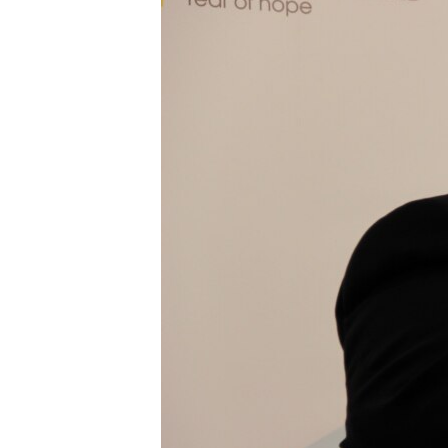
ПОБЕДИТЕЛЕЙ НЕ СУДЯТ?
КРЫМ.НЕПОКОРЕННЫЙ
ELIFBE
УКРАИНСКАЯ ПРОБЛЕМА КРЫМА