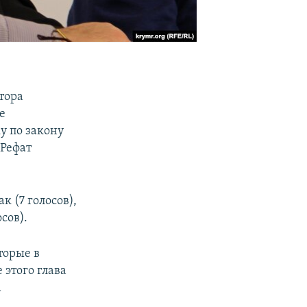
тора
е
у по закону
 Рефат
к (7 голосов),
сов).
торые в
 этого глава
а