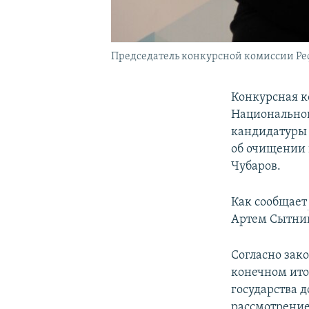
Председатель конкурсной комиссии Реф
Конкурсная к
Национальног
кандидатуры и
об очищении 
Чубаров.
Как сообщает
Артем Сытник 
Согласно зак
конечном ито
государства д
рассмотрение