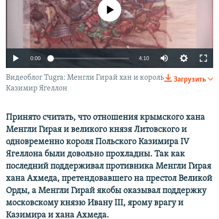
ПРИСОЕДИНЯЙТЕСЬ!
ПОБЕДИТЕЛЕЙ НЕ СУДЯТ?
No media source currently available
КРЫМ.НЕПОКОРЕННЫЙ
ELIFBE
0:00
4:10
УКРАИНСКАЯ ПРОБЛЕМА КРЫМА
Все сайты RFE/RL
Видеоблог Tugra: Менгли Гирай хан и король
Загрузить
Казимир Ягеллон
Принято считать, что отношения крымского хана
Менгли Гирая и великого князя Литовского и
одновременно короля Польского Казимира IV
Ягеллона были довольно прохладны. Так как
последний поддерживал противника Менгли Гирая
хана Ахмеда, претендовавшего на престол Великой
Орды, а Менгли Гирай якобы оказывал поддержку
московскому князю Ивану III, ярому врагу и
Казимира и хана Ахмеда.