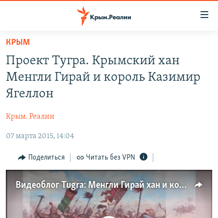
Доступность
ссылки
Вернуться
КРЫМ
к
НОВОСТИ
Проект Тугра. Крымский хан
основному
СПЕЦПРОЕКТЫ
содержанию
Менгли Гирай и король Казимир
ВОДА
Вернутся
ГРУЗ 200
Ягеллон
к
ИСТОРИЯ
КАРТА ВОЕННЫХ ОБЪЕКТОВ КРЫМА
главной
Крым. Реалии
ЕЩЕ
11 ЛЕТ ОККУПАЦИИ КРЫМА. 11 ИСТОРИЙ СОПРОТИВЛЕНИЯ
навигации
Вернутся
07 марта 2015, 14:04
РАДІО СВОБОДА
ИНТЕРАКТИВ
к
КАК ОБОЙТИ БЛОКИРОВКУ
ИНФОГРАФИКА
Поделиться
Читать без VPN
поиску
ТЕЛЕПРОЕКТ КРЫМ.РЕАЛИИ
Українською
Видеоблог Tugra: Менгли Гирай хан и король Казимир Ягеллон
СОВЕТЫ ПРАВОЗАЩИТНИКОВ
Qırımtatar
ПРОПАВШИЕ БЕЗ ВЕСТИ