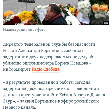
ПРИСОЕДИНЯЙТЕСЬ!
ПОБЕДИТЕЛЕЙ НЕ СУДЯТ?
КРЫМ.НЕПОКОРЕННЫЙ
ELIFBE
Иллюстрационное фото
УКРАИНСКАЯ ПРОБЛЕМА КРЫМА
Все сайты RFE/RL
Директор Федеральной службы безопасности
России Александр Бортников сообщил о
задержании двух подозреваемых по делу об
убийстве оппозиционера Бориса Немцова,–
информирует
Радіо Свобода
.
«В результате проведенной работы сегодня
задержаны двое подозреваемых в совершении
данного преступления. Это Кубаш Анзор и Дадаев
Заур», – заявил Бортников в эфире российского
Первого канала.