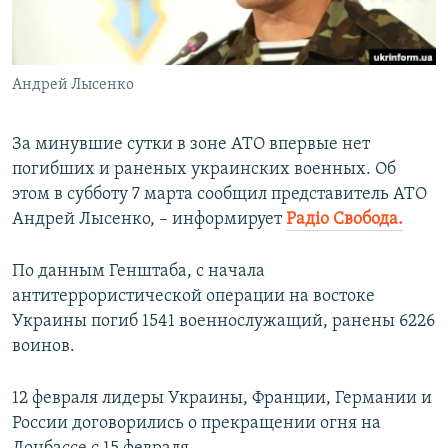
ПРИСОЕДИНЯЙТЕСЬ!
ПОБЕДИТЕЛЕЙ НЕ СУДЯТ?
КРЫМ.НЕПОКОРЕННЫЙ
Андрей Лысенко
ELIFBE
УКРАИНСКАЯ ПРОБЛЕМА КРЫМА
За минувшие сутки в зоне АТО впервые нет
Все сайты RFE/RL
погибших и раненых украинских военных. Об
этом в субботу 7 марта сообщил представитель АТО
Андрей Лысенко, – информирует
Радіо Свобода.
По данным Генштаба, с начала
антитеррористической операции на востоке
Украины погиб 1541 военнослужащий, ранены 6226
воинов.
12 февраля лидеры Украины, Франции, Германии и
России договорились о прекращении огня на