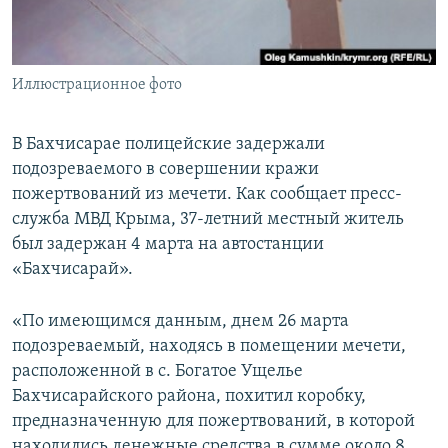
ПРИСОЕДИНЯЙТЕСЬ!
ПОБЕДИТЕЛЕЙ НЕ СУДЯТ?
КРЫМ.НЕПОКОРЕННЫЙ
Иллюстрационное фото
ELIFBE
УКРАИНСКАЯ ПРОБЛЕМА КРЫМА
В Бахчисарае полицейские задержали
Все сайты RFE/RL
подозреваемого в совершении кражи
пожертвований из мечети. Как сообщает пресс-
служба МВД Крыма, 37-летний местный житель
был задержан 4 марта на автостанции
«Бахчисарай».
«По имеющимся данным, днем 26 марта
подозреваемый, находясь в помещении мечети,
расположенной в с. Богатое Ущелье
Бахчисарайского района, похитил коробку,
предназначенную для пожертвований, в которой
находились денежные средства в сумме около 8