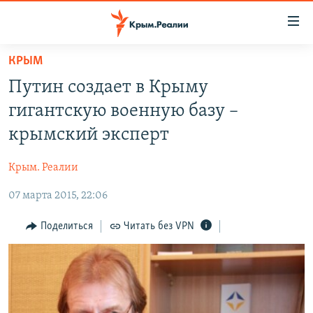
Доступность
ссылки
Вернуться
КРЫМ
к
НОВОСТИ
Путин создает в Крыму
основному
СПЕЦПРОЕКТЫ
содержанию
гигантскую военную базу –
ВОДА
Вернутся
ГРУЗ 200
крымский эксперт
к
ИСТОРИЯ
КАРТА ВОЕННЫХ ОБЪЕКТОВ КРЫМА
главной
Крым. Реалии
ЕЩЕ
11 ЛЕТ ОККУПАЦИИ КРЫМА. 11 ИСТОРИЙ СОПРОТИВЛЕНИЯ
навигации
Вернутся
07 марта 2015, 22:06
РАДІО СВОБОДА
ИНТЕРАКТИВ
к
КАК ОБОЙТИ БЛОКИРОВКУ
ИНФОГРАФИКА
Поделиться
Читать без VPN
поиску
ТЕЛЕПРОЕКТ КРЫМ.РЕАЛИИ
Українською
СОВЕТЫ ПРАВОЗАЩИТНИКОВ
Qırımtatar
ПРОПАВШИЕ БЕЗ ВЕСТИ