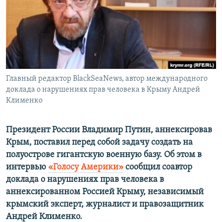
ПРИСОЕДИНЯЙТЕСЬ!
ПОБЕДИТЕЛЕЙ НЕ СУДЯТ?
КРЫМ.НЕПОКОРЕННЫЙ
ELIFBE
УКРАИНСКАЯ ПРОБЛЕМА КРЫМА
Все сайты RFE/RL
Главный редактор BlackSeaNews, автор международного
доклада о нарушениях прав человека в Крыму Андрей
Клименко
Президент России Владимир Путин, аннексировав
Крым, поставил перед собой задачу создать на
полуострове гигантскую военную базу. Об этом в
интервью
«Голосу Америки»
сообщил соавтор
доклада о нарушениях прав человека в
аннексированном Россией Крыму, независимый
крымский эксперт, журналист и правозащитник
Андрей Клименко.