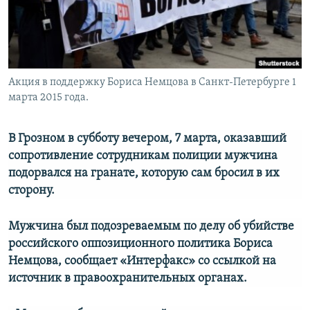
ПРИСОЕДИНЯЙТЕСЬ!
ПОБЕДИТЕЛЕЙ НЕ СУДЯТ?
КРЫМ.НЕПОКОРЕННЫЙ
ELIFBE
Акция в поддержку Бориса Немцова в Санкт-Петербурге 1
УКРАИНСКАЯ ПРОБЛЕМА КРЫМА
марта 2015 года.
Все сайты RFE/RL
В Грозном в субботу вечером, 7 марта, оказавший
сопротивление сотрудникам полиции мужчина
подорвался на гранате, которую сам бросил в их
сторону.
Мужчина был подозреваемым по делу об убийстве
российского оппозиционного политика Бориса
Немцова, сообщает «Интерфакс» со ссылкой на
источник в правоохранительных органах.