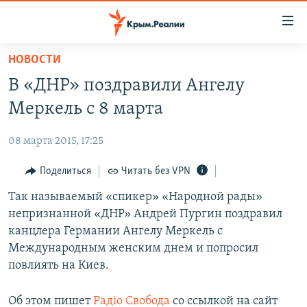
Доступность
ссылки
Вернуться
НОВОСТИ
к
НОВОСТИ
В «ДНР» поздравили Ангелу
основному
СПЕЦПРОЕКТЫ
содержанию
Меркель с 8 марта
ВОДА
Вернутся
ГРУЗ 200
к
08 марта 2015, 17:25
ИСТОРИЯ
КАРТА ВОЕННЫХ ОБЪЕКТОВ КРЫМА
главной
ЕЩЕ
Поделиться
Читать без VPN
11 ЛЕТ ОККУПАЦИИ КРЫМА. 11 ИСТОРИЙ СОПРОТИВЛЕНИЯ
навигации
Вернутся
РАДІО СВОБОДА
Так называемый «спикер» «Народной рады»
ИНТЕРАКТИВ
к
непризнанной «ДНР» Андрей Пургин поздравил
КАК ОБОЙТИ БЛОКИРОВКУ
ИНФОГРАФИКА
поиску
канцлера Германии Ангелу Меркель с
ТЕЛЕПРОЕКТ КРЫМ.РЕАЛИИ
Международным женским днем и попросил
Українською
повлиять на Киев.
СОВЕТЫ ПРАВОЗАЩИТНИКОВ
Qırımtatar
ПРОПАВШИЕ БЕЗ ВЕСТИ
Об этом пишет
Радiо Свобода
со ссылкой на сайт