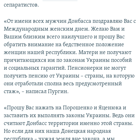
сепаратистов.
ПРИСОЕДИНЯЙТЕСЬ!
ПОБЕДИТЕЛЕЙ НЕ СУДЯТ?
КРЫМ.НЕПОКОРЕННЫЙ
«От имени всех мужчин Донбасса поздравляю Вас с
ELIFBE
Международным женским днем. Желаю Вам и
Вашим близким всего наилучшего и прошу Вас
УКРАИНСКАЯ ПРОБЛЕМА КРЫМА
обратить внимание на бедственное положение
Все сайты RFE/RL
женщин нашей республики. Матери не получают
причитающихся им по законам Украины пособий
и социальных гарантий. Пенсионерки не могут
получить пенсию от Украины – страны, на которую
они отработали сполна весь предусмотренный
стаж», – написал Пургин.
«Прошу Вас нажать на Порошенко и Яценюка и
заставить их выполнять законы Украины. Ведь они
считают Донбасс территории именно этой страны.
Но если для них наша Донецкая народная
республика – чужая земля вне закона, а мы,