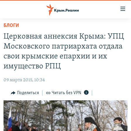
Доступность
ссылки
Вернуться
БЛОГИ
к
НОВОСТИ
Церковная аннексия Крыма: УПЦ
основному
СПЕЦПРОЕКТЫ
содержанию
Московского патриархата отдала
ВОДА
Вернутся
ГРУЗ 200
свои крымские епархии и их
к
ИСТОРИЯ
КАРТА ВОЕННЫХ ОБЪЕКТОВ КРЫМА
имущество РПЦ
главной
ЕЩЕ
11 ЛЕТ ОККУПАЦИИ КРЫМА. 11 ИСТОРИЙ СОПРОТИВЛЕНИЯ
навигации
09 марта 2015, 10:34
Вернутся
РАДІО СВОБОДА
ИНТЕРАКТИВ
к
Поделиться
Читать без VPN
КАК ОБОЙТИ БЛОКИРОВКУ
ИНФОГРАФИКА
поиску
ТЕЛЕПРОЕКТ КРЫМ.РЕАЛИИ
Українською
СОВЕТЫ ПРАВОЗАЩИТНИКОВ
Qırımtatar
ПРОПАВШИЕ БЕЗ ВЕСТИ