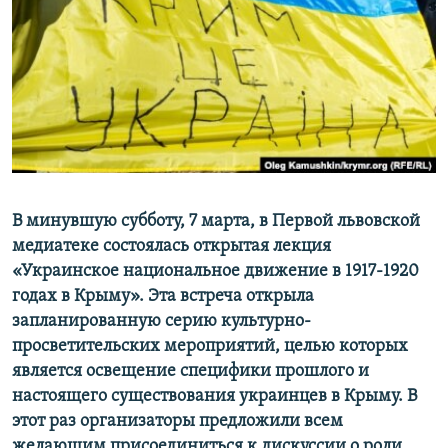
ПРИСОЕДИНЯЙТЕСЬ!
ПОБЕДИТЕЛЕЙ НЕ СУДЯТ?
КРЫМ.НЕПОКОРЕННЫЙ
ELIFBE
УКРАИНСКАЯ ПРОБЛЕМА КРЫМА
Все сайты RFE/RL
В минувшую субботу, 7 марта, в Первой львовской
медиатеке состоялась открытая лекция
«Украинское национальное движение в 1917-1920
годах в Крыму». Эта встреча открыла
запланированную серию культурно-
просветительских мероприятий, целью которых
является освещение специфики прошлого и
настоящего существования украинцев в Крыму. В
этот раз организаторы предложили всем
желающим присоединиться к дискуссии о роли