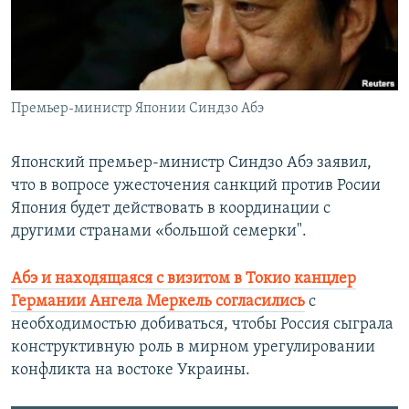
ПРИСОЕДИНЯЙТЕСЬ!
ПОБЕДИТЕЛЕЙ НЕ СУДЯТ?
КРЫМ.НЕПОКОРЕННЫЙ
ELIFBE
Премьер-министр Японии Синдзо Абэ
УКРАИНСКАЯ ПРОБЛЕМА КРЫМА
Все сайты RFE/RL
Японский премьер-министр Синдзо Абэ заявил,
что в вопросе ужесточения санкций против Росии
Япония будет действовать в координации с
другими странами «большой семерки".
Абэ и находящаяся с визитом в Токио канцлер
Германии Ангела Меркель согласились
с
необходимостью добиваться, чтобы Россия сыграла
конструктивную роль в мирном урегулировании
конфликта на востоке Украины.