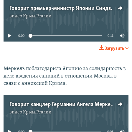
Говорит премьер-министр Японии Синдзо Абэ
видео
Крым.Реалии
No media source currently available
0:00
0:11
Загрузить
Меркель поблагодарила Японию за солидарность в
деле введения санкций в отношении Москвы в
связи с аннексией Крыма.
Говорит канцлер Германии Ангела Меркель
видео
Крым.Реалии
No media source currently available
0:00
0:05