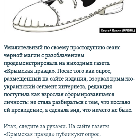
ПРИСОЕДИНЯЙТЕСЬ!
ПОБЕДИТЕЛЕЙ НЕ СУДЯТ?
КРЫМ.НЕПОКОРЕННЫЙ
ELIFBE
УКРАИНСКАЯ ПРОБЛЕМА КРЫМА
Все сайты RFE/RL
Умилительный по своему простодушию сеанс
черной магии с разоблачением
продемонстрировала на выходных газета
«Крымская правда». После того как опрос,
размещенный на сайте издания, взорвал крымско-
украинский сегмент интернета, редакция
поступила как взрослая сформировавшаяся
личность: не стала разбираться с тем, что послало
ей провидение, а сделала вид, что ничего не было.
Итак, следите за руками. На сайте газеты
«Крымская правда» публикуют опрос,