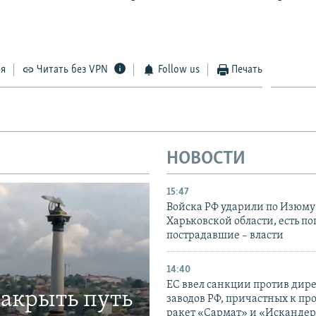
ся
Читать без VPN
Follow us
Печать
НОВОСТИ
15:47
Войска РФ ударили по Изюму
Харьковской области, есть п
пострадавшие – власти
14:40
ЕС ввел санкции против дир
закрыть путь
заводов РФ, причастных к пр
ракет «Сармат» и «Исканде