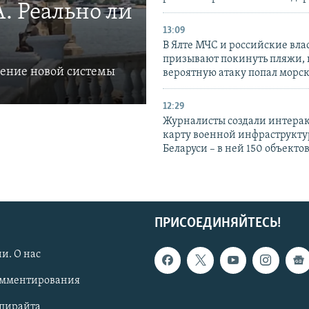
. Реально ли
13:09
В Ялте МЧС и российские вла
призывают покинуть пляжи, 
ление новой системы
вероятную атаку попал морс
12:29
Журналисты создали интера
карту военной инфраструкт
Беларуси – в ней 150 объекто
ПРИСОЕДИНЯЙТЕСЬ!
и. О нас
омментирования
опирайта