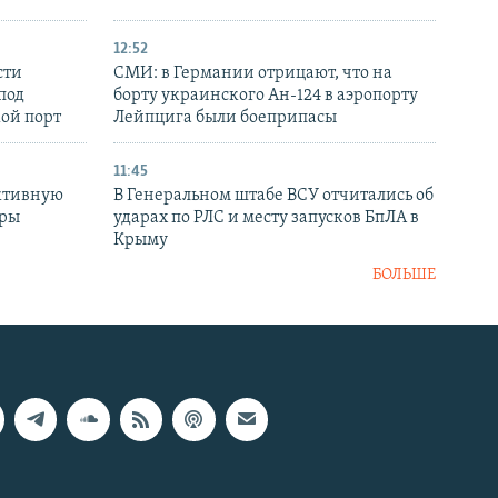
12:52
сти
СМИ: в Германии отрицают, что на
под
борту украинского Ан-124 в аэропорту
кой порт
Лейпцига были боеприпасы
11:45
ктивную
В Генеральном штабе ВСУ отчитались об
уры
ударах по РЛС и месту запусков БпЛА в
в
Крыму
БОЛЬШЕ