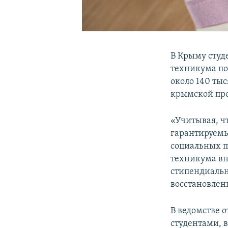
В Крыму студ
техникума по
около 140 тыс
крымской пр
«Учитывая, ч
гарантируемы
социальных п
техникума вн
стипендиальн
восстановлен
В ведомстве 
студентами, 