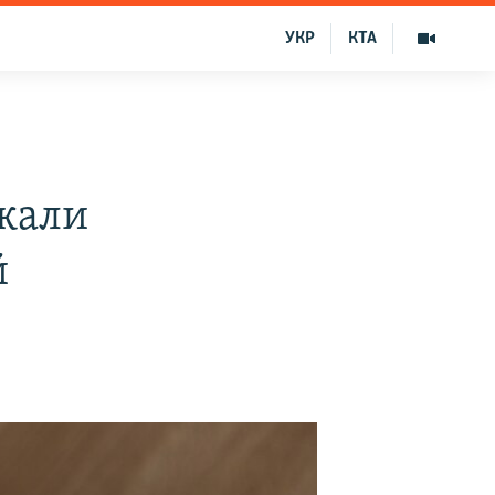
УКР
КТА
жали
й