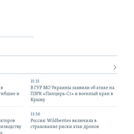
15:15
 в
В ГУР МО Украины заявили об атаке на
огибшие и
ПЗРК «Панцирь-С1» и военный кран в
Крыму
13:50
екторов
Россия: Wildberries включила в
оизводству
страхование риски атак дронов
р»