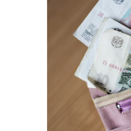
ПОБЕДИТЕЛЕЙ НЕ СУДЯТ?
КРЫМ.НЕПОКОРЕННЫЙ
ELIFBE
УКРАИНСКАЯ ПРОБЛЕМА КРЫМА