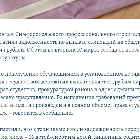
ентам Симферопольского профессионального строител
гасили задолженность по выплате стипендий на общу
яч рублей. Об этом во вторник 10 марта сообщает прес
окуратуры.
то неполучение обучающимися в установленном поряд
х государством денежных выплат является грубым н
рав студентов, прокуратурой района в адрес админис
есено представление. Во исполнение требований про
ые выплаты произведены в полном объеме, права студ
ы», – говорится в сообщении.
отметили, что в техникуме имели задолженность перед
в их числе – 16 детей-сирот им детей, лишенных родит