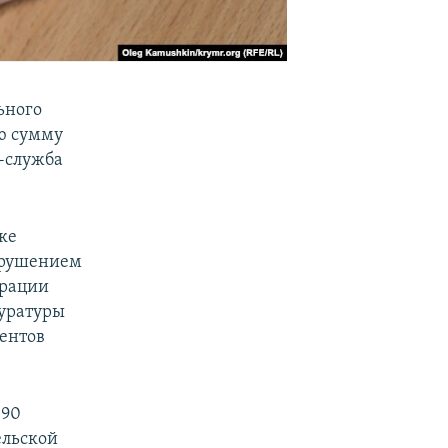
ьного
ю сумму
с-служба
ке
арушением
трации
куратуры
ентов
 90
ельской