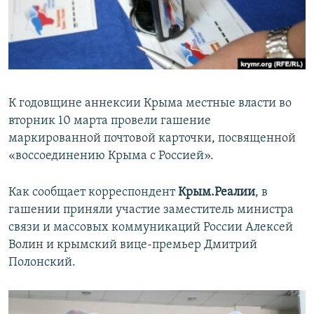
ПРИСОЕДИНЯЙТЕСЬ!
ПОБЕДИТЕЛЕЙ НЕ СУДЯТ?
КРЫМ.НЕПОКОРЕННЫЙ
ELIFBE
УКРАИНСКАЯ ПРОБЛЕМА КРЫМА
К годовщине аннексии Крыма местные власти во
Все сайты RFE/RL
вторник 10 марта провели гашение
маркированной почтовой карточки, посвященной
«воссоединению Крыма с Россией».
Как сообщает корреспондент
Крым.Реалии
, в
гашении приняли участие заместитель министра
связи и массовых коммуникаций России Алексей
Волин и крымский вице-премьер Дмитрий
Полонский.