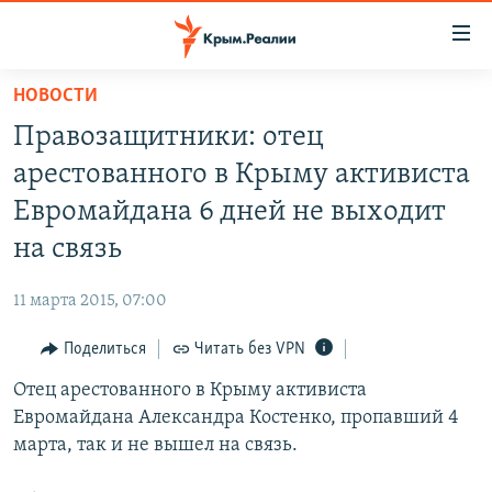
Доступность
ссылки
Вернуться
НОВОСТИ
к
НОВОСТИ
Правозащитники: отец
основному
СПЕЦПРОЕКТЫ
содержанию
арестованного в Крыму активиста
ВОДА
Вернутся
ГРУЗ 200
Евромайдана 6 дней не выходит
к
ИСТОРИЯ
КАРТА ВОЕННЫХ ОБЪЕКТОВ КРЫМА
на связь
главной
ЕЩЕ
11 ЛЕТ ОККУПАЦИИ КРЫМА. 11 ИСТОРИЙ СОПРОТИВЛЕНИЯ
навигации
11 марта 2015, 07:00
Вернутся
РАДІО СВОБОДА
ИНТЕРАКТИВ
к
Поделиться
Читать без VPN
КАК ОБОЙТИ БЛОКИРОВКУ
ИНФОГРАФИКА
поиску
Отец арестованного в Крыму активиста
ТЕЛЕПРОЕКТ КРЫМ.РЕАЛИИ
Українською
Евромайдана Александра Костенко, пропавший 4
СОВЕТЫ ПРАВОЗАЩИТНИКОВ
марта, так и не вышел на связь.
Qırımtatar
ПРОПАВШИЕ БЕЗ ВЕСТИ