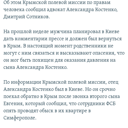
Об этом Крымской полевой миссии по правам
ПРИСОЕДИНЯЙТЕСЬ!
ПОБЕДИТЕЛЕЙ НЕ СУДЯТ?
человека сообщил адвокат Александра Костенко,
КРЫМ.НЕПОКОРЕННЫЙ
Дмитрий Сотников.
ELIFBE
На прошлой неделе мужчина планировал в Киеве
УКРАИНСКАЯ ПРОБЛЕМА КРЫМА
дать комментарии прессе и должен был вернуться
Все сайты RFE/RL
в Крым. В настоящий момент родственники не
могут с ним связаться и высказывают опасения, что
он мог быть похищен для оказания давления на
сына Александра Костенко.
По информации Крымской полевой миссии, отец
Александра Костенко был в Киеве. Но он срочно
поехал обратно в Крым после звонка второго сына
Евгения, который сообщил, что сотрудники ФСБ
опять проводят обыск в их квартире в
Симферополе.