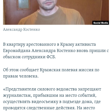
ПРИСОЕДИНЯЙТЕСЬ!
ПОБЕДИТЕЛЕЙ НЕ СУДЯТ?
КРЫМ.НЕПОКОРЕННЫЙ
ELIFBE
Александр Костенко
УКРАИНСКАЯ ПРОБЛЕМА КРЫМА
Все сайты RFE/RL
В квартиру арестованного в Крыму активиста
Евромайдана Александра Костенко вновь пришли с
обыском сотрудники ФСБ.
Об этом сообщает Крымская полевая миссия по
правам человека.
«Представители силового ведомства запрещают
журналистам, прибывшим на место событий,
осуществлять видеосъемку в подъезде дома, где
проводятся следственные действия. На место