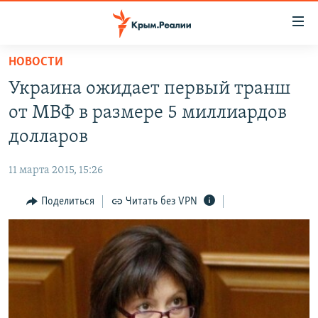
Доступность
ссылки
Вернуться
НОВОСТИ
к
НОВОСТИ
Украина ожидает первый транш
основному
СПЕЦПРОЕКТЫ
содержанию
от МВФ в размере 5 миллиардов
ВОДА
Вернутся
ГРУЗ 200
долларов
к
ИСТОРИЯ
КАРТА ВОЕННЫХ ОБЪЕКТОВ КРЫМА
главной
11 марта 2015, 15:26
ЕЩЕ
11 ЛЕТ ОККУПАЦИИ КРЫМА. 11 ИСТОРИЙ СОПРОТИВЛЕНИЯ
навигации
Вернутся
Поделиться
Читать без VPN
РАДІО СВОБОДА
ИНТЕРАКТИВ
к
КАК ОБОЙТИ БЛОКИРОВКУ
ИНФОГРАФИКА
поиску
ТЕЛЕПРОЕКТ КРЫМ.РЕАЛИИ
Українською
СОВЕТЫ ПРАВОЗАЩИТНИКОВ
Qırımtatar
ПРОПАВШИЕ БЕЗ ВЕСТИ