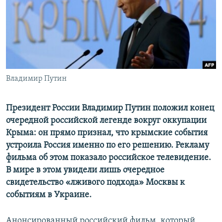
ПРИСОЕДИНЯЙТЕСЬ!
ПОБЕДИТЕЛЕЙ НЕ СУДЯТ?
КРЫМ.НЕПОКОРЕННЫЙ
ELIFBE
УКРАИНСКАЯ ПРОБЛЕМА КРЫМА
Все сайты RFE/RL
Владимир Путин
Президент России Владимир Путин положил конец
очередной российской легенде вокруг оккупации
Крыма: он прямо признал, что крымские события
устроила Россия именно по его решению. Рекламу
фильма об этом показало российское телевидение.
В мире в этом увидели лишь очередное
свидетельство «лживого подхода» Москвы к
событиям в Украине.
Анонсированный российский фильм, который,