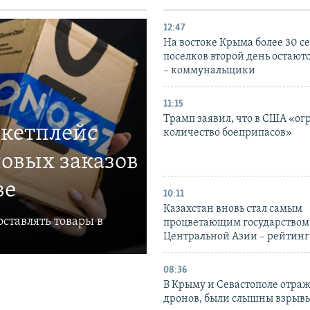
12:47
На востоке Крыма более 30 се
поселков второй день остаютс
– коммунальщики
11:15
Трамп заявил, что в США «ог
ркетплейс
количество боеприпасов»
овых заказов
ве
10:11
Казахстан вновь стал самым
ставлять товары в
процветающим государством
Центральной Азии – рейтинг
08:36
В Крыму и Севастополе отраж
дронов, были слышны взрыв