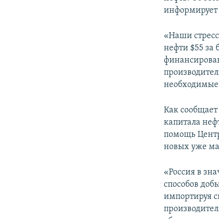
ПОБЕДИТЕЛЕЙ НЕ СУДЯТ?
информируе
КРЫМ.НЕПОКОРЕННЫЙ
«Наши стресс
ELIFBE
нефти $55 за 
УКРАИНСКАЯ ПРОБЛЕМА КРЫМА
финансирован
производител
необходимые 
Как сообщает
капитала неф
помощь Центр
новых уже ма
«Россия в зна
способов доб
импортируя с
производител