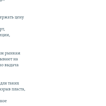
держать цену
рт,
иции,
ным рынкам
тывают на
но выдача
 для таких
азрыв пласта,
тное