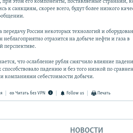
, при этом его компоненты, поставляемые странами, к
ь к санкциям, скорее всего, будут более низкого качес
сообщении.
на передачу России некоторых технологий и оборудова
н неблагоприятно отразится на добыче нефти и газа в
й перспективе.
чается, что ослабление рубля смягчило влияние падени
к способствовало падению и без того низкой по сравне
и компаниями себестоимости добычи.
ся
Читать без VPN
Follow us
Печать
НОВОСТИ