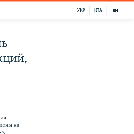
УКР
КТА
ль
кций,
ния
 цены на
gs, –