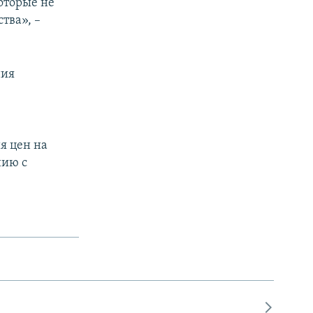
оторые не
тва», –
ния
я цен на
нию с