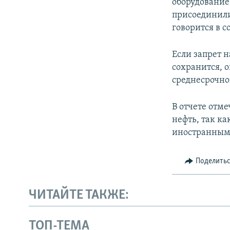
оборудование
присоединилис
говорится в 
Если запрет 
сохранится, о
среднесрочно
В отчете отме
нефть, так ка
иностранным
Поделить
ЧИТАЙТЕ ТАКЖЕ:
ТОП-ТЕМА