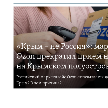
«Крым – не Россия»: ма
Ozon прекратил прием н
на Крымском полуостро
Российский маркетплейс Ozon отказывается до
Крым? В чем причина?