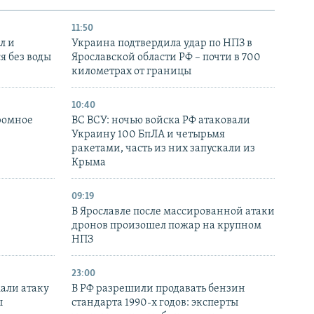
11:50
л и
Украина подтвердила удар по НПЗ в
я без воды
Ярославской области РФ – почти в 700
километрах от границы
10:40
ромное
ВС ВСУ: ночью войска РФ атаковали
Украину 100 БпЛА и четырьмя
ракетами, часть из них запускали из
Крыма
09:19
В Ярославле после массированной атаки
дронов произошел пожар на крупном
НПЗ
23:00
али атаку
В РФ разрешили продавать бензин
ы
стандарта 1990-х годов: эксперты