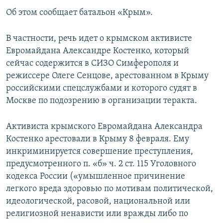
ПРИСОЕДИНЯЙТЕСЬ!
ПОБЕДИТЕЛЕЙ НЕ СУДЯТ?
Об этом сообщает батальон «Крым».
КРЫМ.НЕПОКОРЕННЫЙ
В частности, речь идет о крымском активисте
ELIFBE
Евромайдана Александре Костенко, который
сейчас содержится в СИЗО Симферополя и
УКРАИНСКАЯ ПРОБЛЕМА КРЫМА
режиссере Олеге Сенцове, арестованном в Крыму
Все сайты RFE/RL
российскими спецслужбами и которого судят в
Москве по подозрению в организации теракта.
Активиста крымского Евромайдана Александра
Костенко арестовали в Крыму 8 февраля. Ему
инкриминируется совершение преступления,
предусмотренного п. «б» ч. 2 ст. 115 Уголовного
кодекса России («умышленное причинение
легкого вреда здоровью по мотивам политической,
идеологической, расовой, национальной или
религиозной ненависти или вражды либо по