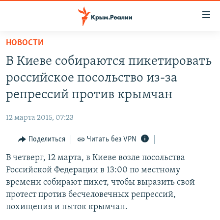
Доступность
ссылки
Вернуться
НОВОСТИ
к
НОВОСТИ
В Киеве собираются пикетировать
основному
СПЕЦПРОЕКТЫ
содержанию
российское посольство из-за
ВОДА
Вернутся
ГРУЗ 200
репрессий против крымчан
к
ИСТОРИЯ
КАРТА ВОЕННЫХ ОБЪЕКТОВ КРЫМА
главной
12 марта 2015, 07:23
ЕЩЕ
11 ЛЕТ ОККУПАЦИИ КРЫМА. 11 ИСТОРИЙ СОПРОТИВЛЕНИЯ
навигации
Вернутся
Поделиться
Читать без VPN
РАДІО СВОБОДА
ИНТЕРАКТИВ
к
В четверг, 12 марта, в Киеве возле посольства
КАК ОБОЙТИ БЛОКИРОВКУ
ИНФОГРАФИКА
поиску
Российской Федерации в 13:00 по местному
ТЕЛЕПРОЕКТ КРЫМ.РЕАЛИИ
времени собирают пикет, чтобы выразить свой
Українською
протест против бесчеловечных репрессий,
СОВЕТЫ ПРАВОЗАЩИТНИКОВ
Qırımtatar
похищения и пыток крымчан.
ПРОПАВШИЕ БЕЗ ВЕСТИ