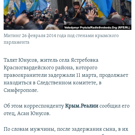
ПРИСОЕДИНЯЙТЕСЬ!
ПОБЕДИТЕЛЕЙ НЕ СУДЯТ?
КРЫМ.НЕПОКОРЕННЫЙ
ELIFBE
Митинг 26 февраля 2014 года под стенами крымского
УКРАИНСКАЯ ПРОБЛЕМА КРЫМА
парламента
Все сайты RFE/RL
Талят Юнусов, житель села Ястребовка
Красногвардейского района, которого
правоохранители задержали 11 марта, продолжает
находиться в Следственном комитете, в
Симферополе.
Об этом корреспонденту
Крым.Реалии
сообщил его
отец, Асан Юнусов.
По словам мужчины, после задержания сына, в их