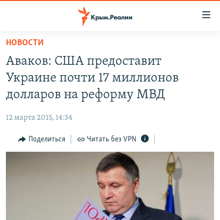
Доступность
ссылки
Вернуться
НОВОСТИ
к
НОВОСТИ
Аваков: США предоставит
основному
СПЕЦПРОЕКТЫ
содержанию
Украине почти 17 миллионов
ВОДА
Вернутся
ГРУЗ 200
долларов на реформу МВД
к
ИСТОРИЯ
КАРТА ВОЕННЫХ ОБЪЕКТОВ КРЫМА
главной
12 марта 2015, 14:34
ЕЩЕ
11 ЛЕТ ОККУПАЦИИ КРЫМА. 11 ИСТОРИЙ СОПРОТИВЛЕНИЯ
навигации
Вернутся
Поделиться
Читать без VPN
РАДІО СВОБОДА
ИНТЕРАКТИВ
к
КАК ОБОЙТИ БЛОКИРОВКУ
ИНФОГРАФИКА
поиску
ТЕЛЕПРОЕКТ КРЫМ.РЕАЛИИ
Українською
СОВЕТЫ ПРАВОЗАЩИТНИКОВ
Qırımtatar
ПРОПАВШИЕ БЕЗ ВЕСТИ