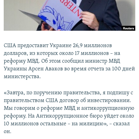
ПРИСОЕДИНЯЙТЕСЬ!
ПОБЕДИТЕЛЕЙ НЕ СУДЯТ?
КРЫМ.НЕПОКОРЕННЫЙ
ELIFBE
УКРАИНСКАЯ ПРОБЛЕМА КРЫМА
США предоставит Украине 26,9 миллионов
Все сайты RFE/RL
долларов, из которых около 17 миллионов – на
реформу МВД. Об этом сообщил министр МВД
Украины Арсен Аваков во время отчета за 100 дней
министерства.
«Завтра, по поручению правительства, я подпишу с
правительством США договор об инвестировании.
Мы говорим о реформе МВД и антикоррупционную
реформу. На Антикоррупционное бюро уйдет около
10 миллионов остальные – на милицию», – сказал
он.