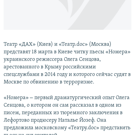
ПРИСОЕДИНЯЙТЕСЬ!
ПОБЕДИТЕЛЕЙ НЕ СУДЯТ?
КРЫМ.НЕПОКОРЕННЫЙ
ELIFBE
УКРАИНСКАЯ ПРОБЛЕМА КРЫМА
Театр «ДАХ» (Киев) и «Театр.doc» (Москва)
Все сайты RFE/RL
представят 18 марта в Киеве читку пьесы «Номера»
украинского режиссера Олега Сенцова,
арестованного в Крыму российскими
спецслужбами в 2014 году и которого сейчас судят в
Москве по обвинению в терроризме.
–
«Номера»
первый драматургический опыт Олега
Сенцова, о котором он сам рассказал в одном из
писем, переданных из тюремного заключения в
Лефортово продюсеру Наталье Йозеф. Она
предложила московскому «Театру.doc» представить