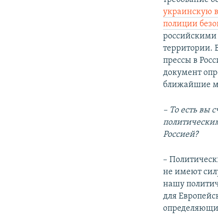
украинскую 
полиции безо
российскими 
территории. 
прессы в Рос
документ опр
ближайшие м
– То есть вы
политическим
Россией?
– Политическ
не имеют сил
нашу политич
для Европейск
определяющих