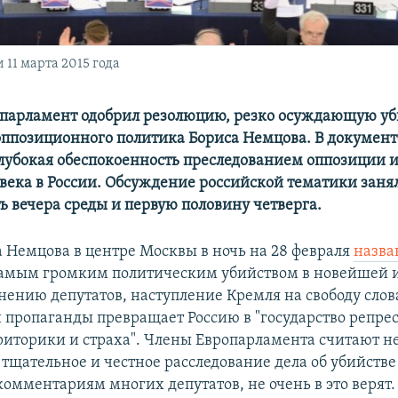
11 марта 2015 года
парламент одобрил резолюцию, резко осуждающую уб
оппозиционного политика Бориса Немцова. В документ
лубокая обеспокоенность преследованием оппозиции и
века в России. Обсуждение российской тематики занял
ь вечера среды и первую половину четверга.
а Немцова в центре Москвы в ночь на 28 февраля
назва
амым громким политическим убийством в новейшей 
мнению депутатов, наступление Кремля на свободу слов
 пропаганды превращает Россию в "государство репре
риторики и страха". Члены Европарламента считают 
тщательное и честное расследование дела об убийстве
 комментариям многих депутатов, не очень в это верят.