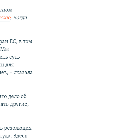
енном
ссию
, когда
ран ЕС, в том
. Мы
ить суть
иц для
в, – сказала
что дело об
ять другие,
дь резолюция
куда. Здесь