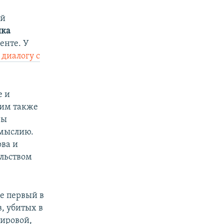
ый
ика
енте. У
 диалогу с
е и
 им также
ры
омыслию.
ова и
ельством
е первый в
, убитых в
мировой,