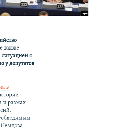
ийство
е также
 ситуацией с
о у депутатов
на в
истории
а и размах
ссий,
необходимым
 Немцова –