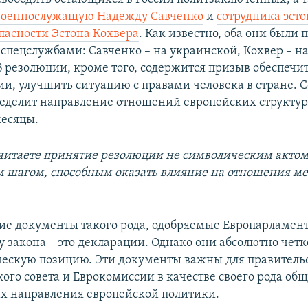
военнослужащую Надежду Савченко
и
сотрудника эст
пасности Эстона Кохвера
. Как известно, оба они были
спецслужбами: Савченко – на украинской, Кохвер – на
В резолюции, кроме того, содержится призыв обеспечит
сии, улучшить ситуацию с правами человека в стране.
еделит направление отношений европейских структур 
есяцы.
 считаете принятие резолюции не символическим актом
 шагом, способным оказать влияние на отношения ме
ие документы такого рода, одобряемые Европарламент
у закона – это декларации. Однако они абсолютно чет
ескую позицию. Эти документы важны для правительс
ого совета и Еврокомиссии в качестве своего рода общ
 направления европейской политики.