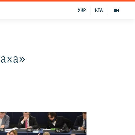
УКР
КТА
раха»