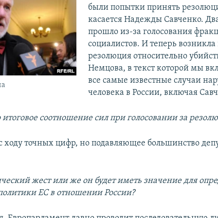
были попытки принять резолюци
касается Надежды Савченко. Два
прошло из-за голосования фрак
социалистов. И теперь возникла 
резолюция относительно убийст
Немцова, в текст которой мы в
все самые известные случаи на
на
человека в России, включая Савч
о итоговое соотношение сил при голосовании за резол
у с ходу точных цифр, но подавляющее большинство деп
ический жест или же он будет иметь значение для опр
политики ЕС в отношении России?