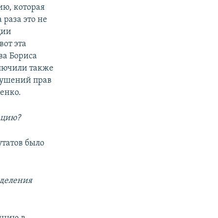
ю, которая
 раза это не
ции
вот эта
ва Бориса
ключили также
рушений прав
енко.
юцию?
утатов было
еделения