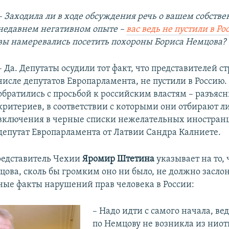
–
Заходила ли в ходе обсуждения речь о вашем собств
недавнем негативном опыте –
вас ведь не пустили в Ро
вы намеревались посетить похороны Бориса Немцова?
– Да. Депутаты осудили тот факт, что представителей ст
числе депутатов Европарламента, не пустили в Россию
обратились с просьбой к российским властям – разъясн
критериев, в соответствии с которыми они отбирают л
включения в черные списки нежелательных иностранце
депутат Европарламента от Латвии Сандра Калниете.
представитель Чехии
Яромир Штетина
указывает на то, 
цова, сколь бы громким оно ни было, не должно заслон
ные факты нарушений прав человека в России:
– Надо идти с самого начала, ве
по Немцову не возникла из ниот