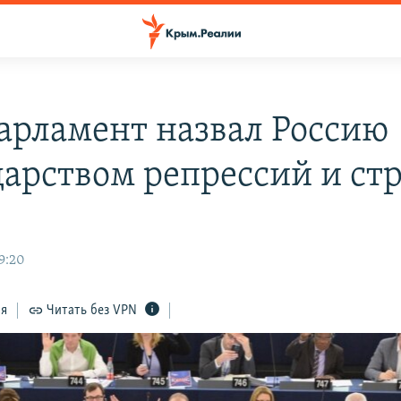
арламент назвал Россию
дарством репрессий и ст
9:20
ся
Читать без VPN