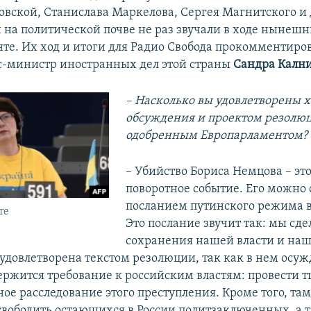
вской, Станислава Маркелова, Сергея Магнитского и
 на политической почве не раз звучали в ходе нынешн
те. Их ход и итоги для Радио Свобода прокомментиров
кс-министр иностранных дел этой страны
Сандра Калн
– Насколько вы удовлетворены 
обсуждения и проектом резолю
одобренным Европарламентом?
– Убийство Бориса Немцова – эт
поворотное событие. Его можно 
посланием путинского режима в
те
Это послание звучит так: мы сде
сохранения нашей власти и на
 удовлетворена текстом резолюции, так как в нем осуж
держится требование к российским властям: провести 
ое расследование этого преступления. Кроме того, там
свободить остающихся в России политзаключенных, а 