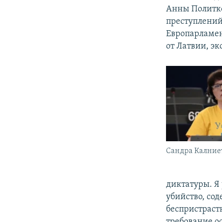
Анны Политко
преступлений
Европарламен
от Латвии, э
Сандра Калние
диктатуры. Я
убийство, со
беспристрастн
требование о