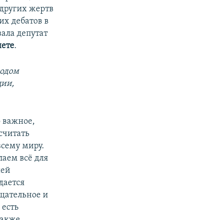
 других жертв
их дебатов в
ала депутат
иете
.
ходом
ции,
о важное,
считать
сему миру.
лаем всё для
шей
дается
тщательное и
 есть
также