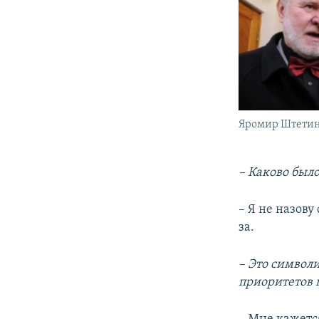
Яромир Штети
– Каково был
– Я не назов
за.
– Это символ
приоритетов 