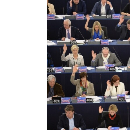
ПОБЕДИТЕЛЕЙ НЕ СУДЯТ?
КРЫМ.НЕПОКОРЕННЫЙ
ELIFBE
УКРАИНСКАЯ ПРОБЛЕМА КРЫМА