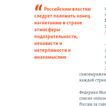
Российским властям
следует положить конец
нагнетанию в стране
атмосферы
подозрительности,
ненависти и
нетерпимости к
инакомыслию
самовыражения
каждой стран
Федерика Мог
списке оппоз
России за го