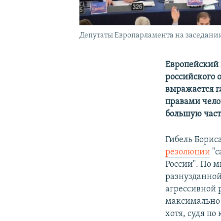
Депутаты Европарламента на заседании 
Европейский 
российского 
выражается г
правами чело
большую част
Гибель Борис
резолюции
"с
России". По 
разнузданной
агрессивной 
максимально 
хотя, судя по