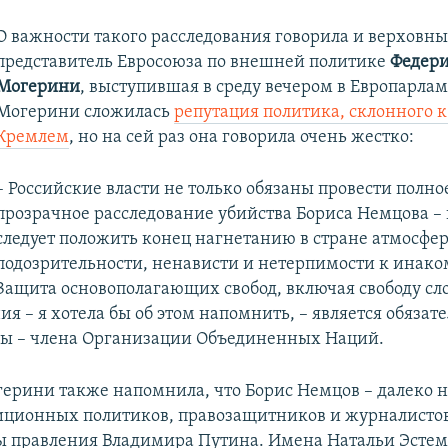
О важности такого расследования говорила и верховн
представитель Евросоюза по внешней политике
Федер
Могерини
, выступившая в среду вечером в Европарлам
Могерини сложилась
репутация политика, склонного к
Кремлем
, но на сей раз она говорила очень жестко:
– Российские власти не только обязаны провести полно
прозрачное расследование убийства Бориса Немцова –
следует положить конец нагнетанию в стране атмосфе
подозрительности, ненависти и нетерпимости к инак
Защита основополагающих свобод, включая свободу сл
 – я хотела бы об этом напомнить, – является обязат
ы – члена Организации Объединенных Наций.
ерини также напомнила, что Борис Немцов – далеко н
иционных политиков, правозащитников и журналистов
ды правления Владимира Путина. Имена Натальи Эсте