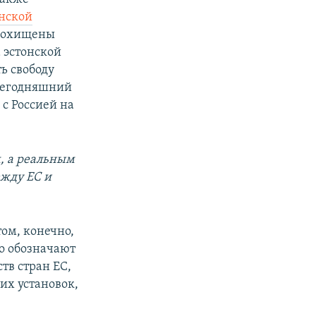
онской
 похищены
 эстонской
ь свободу
 Сегодняшний
с Россией на
, а реальным
жду ЕС и
ом, конечно,
ко обозначают
тв стран ЕС,
их установок,