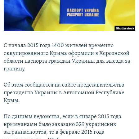
ПРИСОЕДИНЯЙТЕСЬ!
ПОБЕДИТЕЛЕЙ НЕ СУДЯТ?
КРЫМ.НЕПОКОРЕННЫЙ
ELIFBE
УКРАИНСКАЯ ПРОБЛЕМА КРЫМА
С начала 2015 года 1400 жителей временно
Все сайты RFE/RL
оккупированного Крыма оформили в Херсонской
области паспорта граждан Украины для выезда за
границу.
Об этом сообщается на сайте представительства
президента Украины в Автономной Республике
Крым.
По данным ведомства, если в январе 2015 года
крымчанами было заказано 329 украинских
загранпаспортов, то в феврале 2015 года