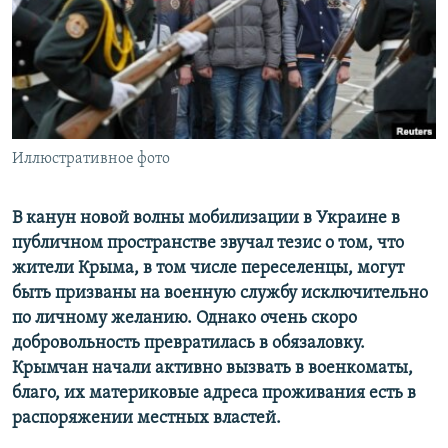
ПРИСОЕДИНЯЙТЕСЬ!
ПОБЕДИТЕЛЕЙ НЕ СУДЯТ?
КРЫМ.НЕПОКОРЕННЫЙ
ELIFBE
УКРАИНСКАЯ ПРОБЛЕМА КРЫМА
Все сайты RFE/RL
Иллюстративное фото
В канун новой волны мобилизации в Украине в
публичном пространстве звучал тезис о том, что
жители Крыма, в том числе переселенцы, могут
быть призваны на военную службу исключительно
по личному желанию. Однако очень скоро
добровольность превратилась в обязаловку.
Крымчан начали активно вызвать в военкоматы,
благо, их материковые адреса проживания есть в
распоряжении местных властей.