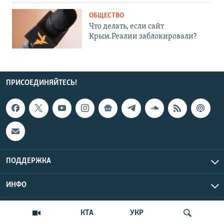
ОБЩЕСТВО
Что делать, если сайт
Крым.Реалии заблокировали?
ПРИСОЕДИНЯЙТЕСЬ!
ПОДДЕРЖКА
ИНФО
UTC+3
Copyright Крым.Реалии, 2026 | Все права защищены.
КТА
УКР