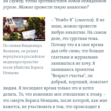
на службу, чтобы противостоять новой невиданной
угрозе. Можно провести такую аналогию?
– "Рембо-8" (
смеется
). Я не
знаю, можно провести
любую аналогию. На самом
деле, это грустная тема.
Потому что я в свое время
По словам Владимира
дал себе слово, что больше
Яковлева, он решил
вернуться в российское
газетами и журналами
медиапространство
заниматься не хочу. Я
после убийства Бориса
занимаюсь проектом
Немцова
"Возраст счастья", он
добрый, хороший, помогает
людям. Я последнее время только это и хотел
делать. То, что изменило мое отношение к этому, –
это смерть Бориса Немцова, после которой, как мне
кажется, не участвовать в том, что происходит в