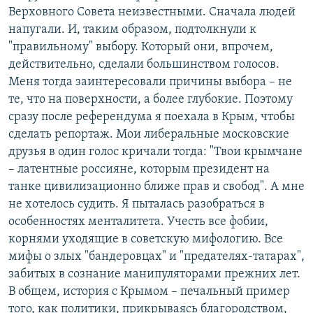
Верховного Совета неизвестными. Сначала людей
напугали. И, таким образом, подтолкнули к
"правильному" выбору. Который они, впрочем,
действительно, сделали большинством голосов.
Меня тогда заинтересовали причины выбора – не
те, что на поверхности, а более глубокие. Поэтому
сразу после референдума я поехала в Крым, чтобы
сделать репортаж. Мои либеральные московские
друзья в один голос кричали тогда: "Твои крымчане
– латентные россияне, которым президент на
танке цивилизационно ближе прав и свобод". А мне
не хотелось судить. Я пыталась разобраться в
особенностях менталитета. Учесть все фобии,
корнями уходящие в советскую мифологию. Все
мифы о злых "бандеровцах" и "предателях-татарах",
забитых в сознание манипуляторами прежних лет.
В общем, история с Крымом – печальный пример
того, как политики, прикрываясь благородcтвом,