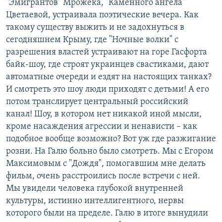
"Эмигрантов" Мрожека, "Каменного ангела"
Цветаевой, устраивала поэтические вечера. Как
такому существу выжить и не задохнуться в
сегодняшнем Крыму, где "Ночные волки" с
разрешения властей устраивают на горе Гасфорта
байк-шоу, где строят украинцев свастиками, дают
автоматные очереди и ездят на настоящих танках?
И смотреть это шоу люди приходят с детьми! А его
потом транслирует центральный российский
канал! Шоу, в котором нет никакой иной мысли,
кроме насаждения агрессии и ненависти – как
подобное вообще возможно? Вот уж где разжигание
розни. На Галю больно было смотреть. Мы с Егором
Максимовым с "Дождя", помогавшим мне делать
фильм, очень расстроились после встречи с ней.
Мы увидели человека глубокой внутренней
культуры, истинно интеллигентного, нервы
которого были на пределе. Галю в итоге вынудили