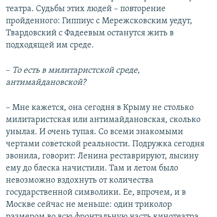
театра. Судьбы этих людей – повторение
пройденного: Гиппиус с Мережсковским уедут,
Твардовский с Фадеевым останутся жить в
подходящей им среде.
–​
То есть в милитаристской среде,
антимайдановской?
– Мне кажется, она сегодня в Крыму не столько
милитаристская или антимайдановская, сколько
унылая. И очень тупая. Со всеми знакомыми
чертами советской реальности. Подружка сегодня
звонила, говорит: Ленина реставрируют, лысину
ему до блеска начистили. Там и летом было
невозможно вздохнуть от количества
государственной символики. Ее, впрочем, и в
Москве сейчас не меньше: один триколор
размером во всю фронтальную часть кинотеатра