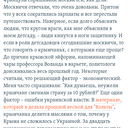
Французы спрашивали москвичей, как дела.
Москвичи отвечали, что очень довольны. Притом
что у всех сократились зарплаты и все перестали
путешествовать. Наверное, если долго объяснять
людям, что кругом враги, как мне объясняли в
моем детсаду, – люди кинутся в ноги защитнику. И
если в роли детсадовцев сегодняшние москвичи, то
что говорить о крымчанах, с которыми еще проще?
До причин крымской эйфории, напоминающей
чары профессора Воланда в варьете, политологи
доискивались весь прошлый год. Некоторые
считали, что решающий фактор – экономический.
Меня часто спрашивали: "Как думаешь, неужели
крымчане сменили страну за 10 рублей?" Еще один
фактор – ошибки украинской власти. В
материале,
который я делала прошлой весной для "Кольты"
,
крымчанка делится мыслями о том, почему у
Крыма не сложилось с Украиной. За двадцать