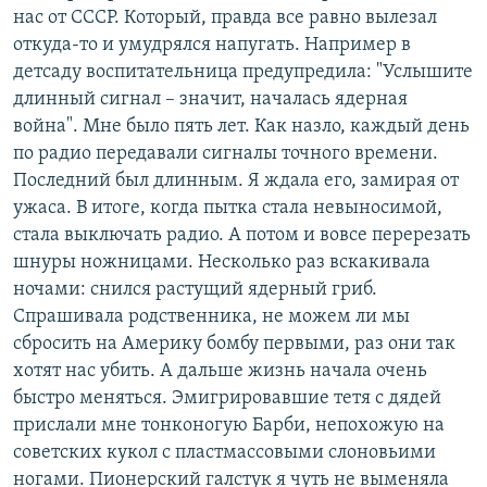
нас от СССР. Который, правда все равно вылезал
откуда-то и умудрялся напугать. Например в
детсаду воспитательница предупредила: "Услышите
длинный сигнал – значит, началась ядерная
война". Мне было пять лет. Как назло, каждый день
по радио передавали сигналы точного времени.
Последний был длинным. Я ждала его, замирая от
ужаса. В итоге, когда пытка стала невыносимой,
стала выключать радио. А потом и вовсе перерезать
шнуры ножницами. Несколько раз вскакивала
ночами: снился растущий ядерный гриб.
Спрашивала родственника, не можем ли мы
сбросить на Америку бомбу первыми, раз они так
хотят нас убить. А дальше жизнь начала очень
быстро меняться. Эмигрировавшие тетя с дядей
прислали мне тонконогую Барби, непохожую на
советских кукол с пластмассовыми слоновьими
ногами. Пионерский галстук я чуть не выменяла