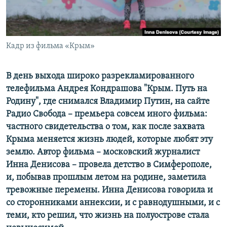
ПРИСОЕДИНЯЙТЕСЬ!
ПОБЕДИТЕЛЕЙ НЕ СУДЯТ?
КРЫМ.НЕПОКОРЕННЫЙ
ELIFBE
Кадр из фильма «Крым»
УКРАИНСКАЯ ПРОБЛЕМА КРЫМА
В день выхода широко разрекламированного
Все сайты RFE/RL
телефильма Андрея Кондрашова "Крым. Путь на
Родину", где снимался Владимир Путин, на сайте
Радио Свобода – премьера совсем иного фильма:
частного свидетельства о том, как после захвата
Крыма меняется жизнь людей, которые любят эту
землю. Автор фильма – московский журналист
Инна Денисова – провела детство в Симферополе,
и, побывав прошлым летом на родине, заметила
тревожные перемены. Инна Денисова говорила и
со сторонниками аннексии, и с равнодушными, и с
теми, кто решил, что жизнь на полуострове стала