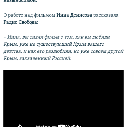
невыносимой.
​О работе над фильмом
Инна Денисова
рассказала
Радио Свобода
:
–​
Инна, вы сняли фильм о том, как вы любили
Крым, уже не существующий Крым вашего
детства, и как его разлюбили, но уже совсем другой
Крым, захваченный Россией.