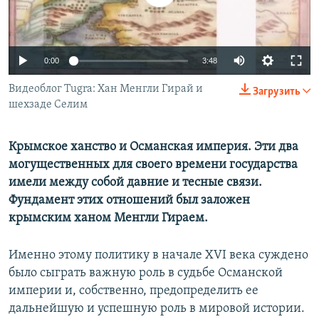
ПРИСОЕДИНЯЙТЕСЬ!
ПОБЕДИТЕЛЕЙ НЕ СУДЯТ?
КРЫМ.НЕПОКОРЕННЫЙ
0:00
3:48
ELIFBE
Видеоблог Tugra: Хан Менгли Гирай и
УКРАИНСКАЯ ПРОБЛЕМА КРЫМА
Загрузить
шехзаде Селим
Все сайты RFE/RL
Крымское ханство и Османская империя. Эти два
могущественных для своего времени государства
имели между собой давние и тесные связи.
Фундамент этих отношений был заложен
крымским ханом Менгли Гираем.
Именно этому политику в начале XVI века суждено
было сыграть важную роль в судьбе Османской
империи и, собственно, предопределить ее
дальнейшую и успешную роль в мировой истории.