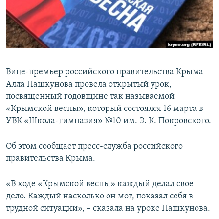
ПРИСОЕДИНЯЙТЕСЬ!
ПОБЕДИТЕЛЕЙ НЕ СУДЯТ?
КРЫМ.НЕПОКОРЕННЫЙ
ELIFBE
УКРАИНСКАЯ ПРОБЛЕМА КРЫМА
Вице-премьер российского правительства Крыма
Все сайты RFE/RL
Алла Пашкунова провела открытый урок,
посвященный годовщине так называемой
«Крымской весны», который состоялся 16 марта в
УВК «Школа-гимназия» №10 им. Э. К. Покровского.
Об этом сообщает пресс-служба российского
правительства Крыма.
«В ходе «Крымской весны» каждый делал свое
дело. Каждый насколько он мог, показал себя в
трудной ситуации», – сказала на уроке Пашкунова.