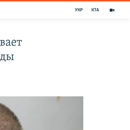
УКР
КТА
вает
нды