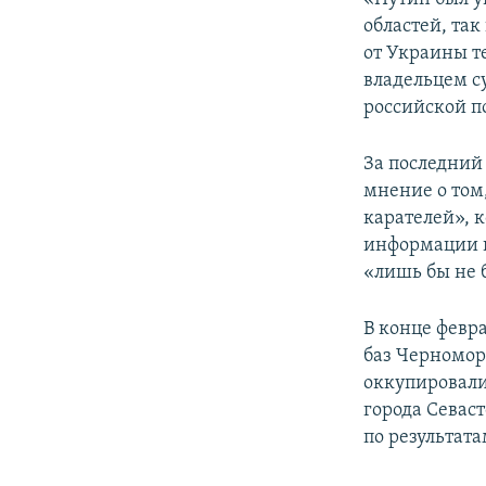
областей, так
от Украины те
владельцем су
российской п
За последний
мнение о том
карателей», 
информации п
«лишь бы не 
В конце февр
баз Черномор
оккупировали
города Севас
по результата