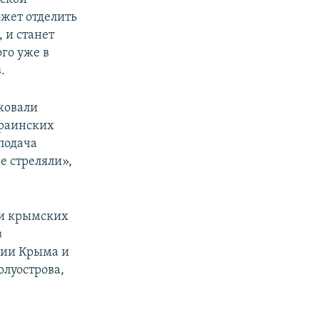
ожет отделить
 и станет
ого уже в
.
ковали
краинских
подача
 стреляли»,
 и крымских
в
рии Крыма и
олуострова,