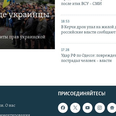
после атак ВСУ – СМИ
где украинцы
18:53
В Керчи дрон упал на жилой 
российские власти сообщают
щиты прав украинской
17:28
Удар РФ по Одессе: поврежде
пострадал человек – власти
ПРИСОЕДИНЯЙТЕСЬ!
и. О нас
омментирования