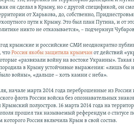
 как он сделал в Крыму, но с другой спецификой, он см
рритории от Харькова, до, собственно, Приднестровья,
хопутного пути к Крыму. Это был план Путина, и от эт
олитике никто не отказывается», – подчеркнул Чубаров
 год крымские и российские СМИ неоднократно публи
, что
Россия якобы защитила крымчан
от действий «у
которые «развязали войну на востоке Украины». Такая 
ородила в Крыму устойчивые выражения: «лишь бы не
было войны», «дальше – хоть камни с неба».
аля, начале марта 2014 года переброшенные из России
ского флота России войска без опознавательных знако
 Крымский полуостров. 16 марта 2014 года на террито
тополя прошел так называемый референдум о статусе п
м которого Россия включила Крым в свой состав.