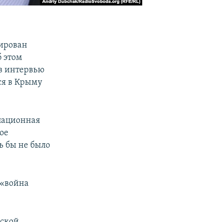
сирован
б этом
в интервью
ся в Крыму
упационная
вое
ь бы не было
 «война
нской