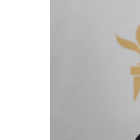
ПОБЕДИТЕЛЕЙ НЕ СУДЯТ?
КРЫМ.НЕПОКОРЕННЫЙ
ELIFBE
УКРАИНСКАЯ ПРОБЛЕМА КРЫМА