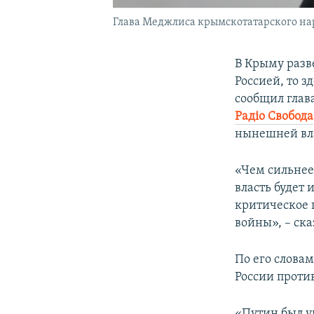
Глава Меджлиса крымскотатарского нар
В Крыму разве
Россией, то з
сообщил глав
Радіо Свобода
нынешней вл
«Чем сильнее
власть будет 
критическое 
войны», – ска
По его словам
России проти
«Путин был у