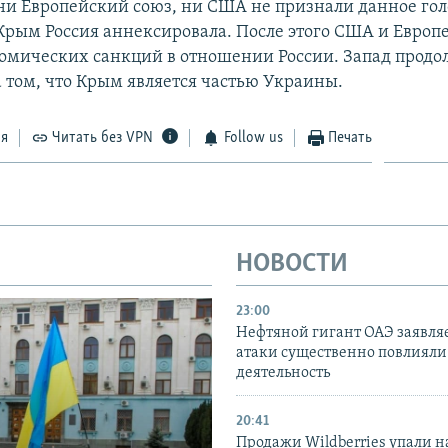
ни Европейский союз, ни США не признали данное гол
 Крым Россия аннексировала. После этого США и Европ
номических санкций в отношении России. Запад продо
а том, что Крым является частью Украины.
ся
Читать без VPN
Follow us
Печать
НОВОСТИ
23:00
Нефтяной гигант ОАЭ заявляе
атаки существенно повлияли 
деятельность
20:41
Продажи Wildberries упали н