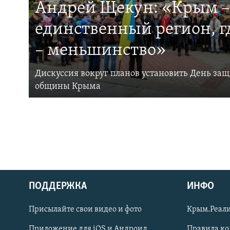
Андрей Щекун: «Крым –
единственный регион, 
– меньшинство»
Дискуссия вокруг планов установить День за
общины Крыма
ПОДДЕРЖКА
ИНФО
Українською
Присылайте свои видео и фото
Крым.Реали
Qırımtatar
Приложение для iOS и Андроид
Правила к