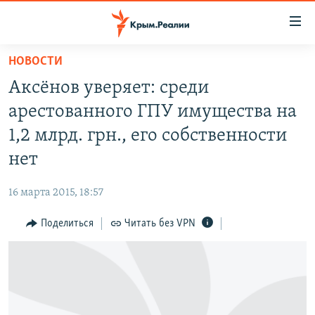
Доступность
ссылки
Вернуться
НОВОСТИ
к
НОВОСТИ
Аксёнов уверяет: среди
основному
СПЕЦПРОЕКТЫ
содержанию
арестованного ГПУ имущества на
ВОДА
Вернутся
ГРУЗ 200
1,2 млрд. грн., его собственности
к
ИСТОРИЯ
КАРТА ВОЕННЫХ ОБЪЕКТОВ КРЫМА
нет
главной
ЕЩЕ
11 ЛЕТ ОККУПАЦИИ КРЫМА. 11 ИСТОРИЙ СОПРОТИВЛЕНИЯ
навигации
16 марта 2015, 18:57
Вернутся
РАДІО СВОБОДА
ИНТЕРАКТИВ
к
Поделиться
Читать без VPN
КАК ОБОЙТИ БЛОКИРОВКУ
ИНФОГРАФИКА
поиску
ТЕЛЕПРОЕКТ КРЫМ.РЕАЛИИ
Українською
СОВЕТЫ ПРАВОЗАЩИТНИКОВ
Qırımtatar
ПРОПАВШИЕ БЕЗ ВЕСТИ