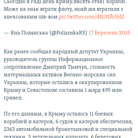
Сьогодні в Раді день Криму.Висять отакі 'кораблі'.
Може на знак втрати флоту, який ми втратили з
анексованим пів-вом
pic.twitter.com/dtL31fb5HZ
— Яна Полянська (@PolianskaRS)
17 Березень 2015
Как ранее сообщал народный депутат Украины,
руководитель группы Информационное
сопротивление Дмитрий Тымчук, стоимость
материальных активов Военно-морских сил
Украины, которые остались в оккупированном
Крыму и Севастополе составила 1 млрд 495 млн
гривен.
По его данным, в Крыму осталось 11 боевых
кораблей и катеров, 6 судов и катеров обеспечения,
2363 автомобильной бронетанковой и специальной
техники, 3 летательных аппарата, 6 береговых