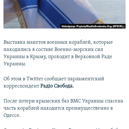
ПРИСОЕДИНЯЙТЕСЬ!
ПОБЕДИТЕЛЕЙ НЕ СУДЯТ?
КРЫМ.НЕПОКОРЕННЫЙ
ELIFBE
УКРАИНСКАЯ ПРОБЛЕМА КРЫМА
Выставка макетов военных кораблей, которые
Все сайты RFE/RL
находились в составе Военно-морских сил
Украины в Крыму, проходит в Верховной Раде
Украины.
Об этом в Twitter сообщает парламентский
корреспондент
Радіо Свобода.
После потери крымских баз ВМС Украины спасена
часть кораблей находится преимущественно в
Одессе.