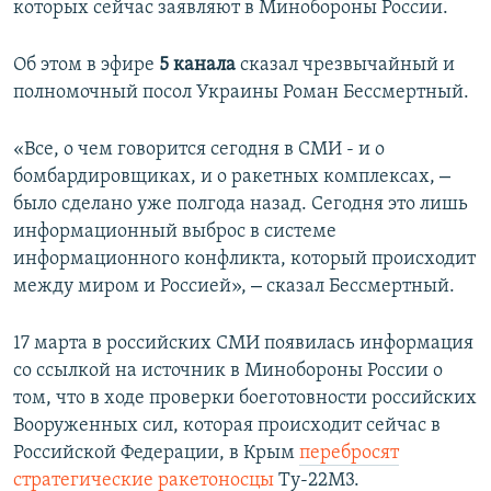
которых сейчас заявляют в Минобороны России.
ПРИСОЕДИНЯЙТЕСЬ!
ПОБЕДИТЕЛЕЙ НЕ СУДЯТ?
КРЫМ.НЕПОКОРЕННЫЙ
Об этом в эфире
5 канала
сказал чрезвычайный и
полномочный посол Украины Роман Бессмертный.
ELIFBE
УКРАИНСКАЯ ПРОБЛЕМА КРЫМА
«Все, о чем говорится сегодня в СМИ - и о
Все сайты RFE/RL
–
бомбардировщиках, и о ракетных комплексах,
было сделано уже полгода назад. Сегодня это лишь
информационный выброс в системе
информационного конфликта, который происходит
–
между миром и Россией»,
сказал Бессмертный.
17 марта в российских СМИ появилась информация
со ссылкой на источник в Минобороны России о
том, что в ходе проверки боеготовности российских
Вооруженных сил, которая происходит сейчас в
Российской Федерации, в Крым
перебросят
стратегические ракетоносцы
Ту-22М3.