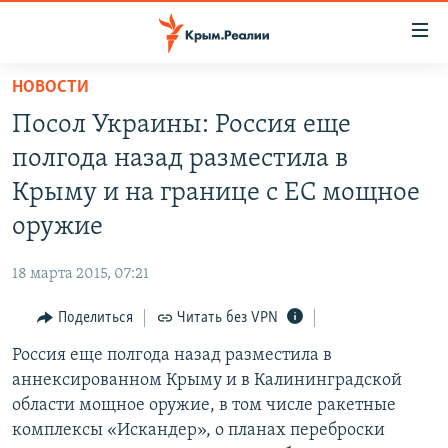
Доступность
ссылки
Вернуться
НОВОСТИ
к
НОВОСТИ
Посол Украины: Россия еще
основному
СПЕЦПРОЕКТЫ
содержанию
полгода назад разместила в
ВОДА
Вернутся
ГРУЗ 200
Крыму и на границе с ЕС мощное
к
ИСТОРИЯ
КАРТА ВОЕННЫХ ОБЪЕКТОВ КРЫМА
оружие
главной
ЕЩЕ
11 ЛЕТ ОККУПАЦИИ КРЫМА. 11 ИСТОРИЙ СОПРОТИВЛЕНИЯ
навигации
18 марта 2015, 07:21
Вернутся
РАДІО СВОБОДА
ИНТЕРАКТИВ
к
Поделиться
Читать без VPN
КАК ОБОЙТИ БЛОКИРОВКУ
ИНФОГРАФИКА
поиску
Россия еще полгода назад разместила в
ТЕЛЕПРОЕКТ КРЫМ.РЕАЛИИ
Українською
аннексированном Крыму и в Калининградской
СОВЕТЫ ПРАВОЗАЩИТНИКОВ
области мощное оружие, в том числе ракетные
Qırımtatar
комплексы «Искандер», о планах переброски
ПРОПАВШИЕ БЕЗ ВЕСТИ