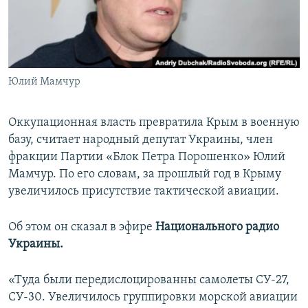
ПРИСОЕДИНЯЙТЕСЬ!
ПОБЕДИТЕЛЕЙ НЕ СУДЯТ?
КРЫМ.НЕПОКОРЕННЫЙ
ELIFBE
Юлий Мамчур
УКРАИНСКАЯ ПРОБЛЕМА КРЫМА
Все сайты RFE/RL
Оккупационная власть превратила Крым в военную
базу, считает народный депутат Украины, член
фракции Партии «Блок Петра Порошенко» Юлий
Мамчур. По его словам, за прошлый год в Крыму
увеличилось присутствие тактической авиации.
Об этом он сказал в эфире
Национального радио
Украины.
«Туда были передислоцированны самолеты СУ-27,
СУ-30. Увеличилось группировки морской авиации