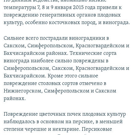
По данным ведомства, аномально низкие
ПРИСОЕДИНЯЙТЕСЬ!
ПОБЕДИТЕЛЕЙ НЕ СУДЯТ?
температуры 7, 8 и 9 января 2015 года привели к
повреждению генеративных органов плодовых
КРЫМ.НЕПОКОРЕННЫЙ
культур, особенно косточковых пород, и винограда.
ELIFBE
Сильнее всего пострадали виноградники в
УКРАИНСКАЯ ПРОБЛЕМА КРЫМА
Сакском, Симферопольском, Красногвардейском и
Все сайты RFE/RL
Бахчисарайском районах. Технические сорта
винограда наиболее сильно повреждены в
Симферопольском, Сакском, Красногвардейском и
Бахчисарайском. Кроме этого сильное
повреждение столовых сортов отмечено в
Нижнегорском, Симферопольском и Сакском
районах.
Повреждение цветочных почек плодовых культур
наблюдалось в основном на персике, в меньшей
степени черешне и нектарине. Персиковые