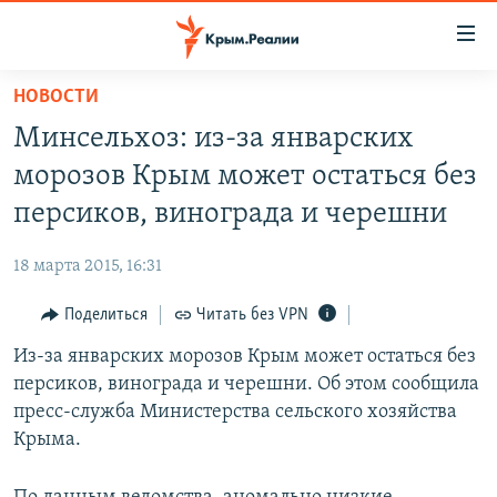
Доступность
ссылки
Вернуться
НОВОСТИ
к
НОВОСТИ
Минсельхоз: из-за январских
основному
СПЕЦПРОЕКТЫ
содержанию
морозов Крым может остаться без
ВОДА
Вернутся
ГРУЗ 200
персиков, винограда и черешни
к
ИСТОРИЯ
КАРТА ВОЕННЫХ ОБЪЕКТОВ КРЫМА
главной
18 марта 2015, 16:31
ЕЩЕ
11 ЛЕТ ОККУПАЦИИ КРЫМА. 11 ИСТОРИЙ СОПРОТИВЛЕНИЯ
навигации
Вернутся
Поделиться
Читать без VPN
РАДІО СВОБОДА
ИНТЕРАКТИВ
к
Из-за январских морозов Крым может остаться без
КАК ОБОЙТИ БЛОКИРОВКУ
ИНФОГРАФИКА
поиску
персиков, винограда и черешни. Об этом сообщила
ТЕЛЕПРОЕКТ КРЫМ.РЕАЛИИ
пресс-служба Министерства сельского хозяйства
Українською
Крыма.
СОВЕТЫ ПРАВОЗАЩИТНИКОВ
Qırımtatar
ПРОПАВШИЕ БЕЗ ВЕСТИ