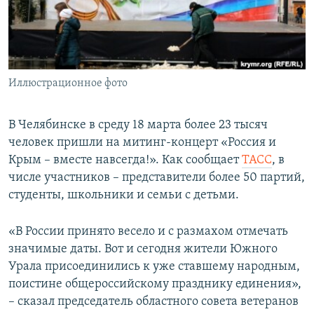
ПРИСОЕДИНЯЙТЕСЬ!
ПОБЕДИТЕЛЕЙ НЕ СУДЯТ?
КРЫМ.НЕПОКОРЕННЫЙ
ELIFBE
Иллюстрационное фото
УКРАИНСКАЯ ПРОБЛЕМА КРЫМА
Все сайты RFE/RL
В Челябинске в среду 18 марта более 23 тысяч
человек пришли на митинг-концерт «Россия и
Крым – вместе навсегда!». Как сообщает
ТАСС
, в
числе участников – представители более 50 партий,
студенты, школьники и семьи с детьми.
«В России принято весело и с размахом отмечать
значимые даты. Вот и сегодня жители Южного
Урала присоединились к уже ставшему народным,
поистине общероссийскому празднику единения»,
– сказал председатель областного совета ветеранов