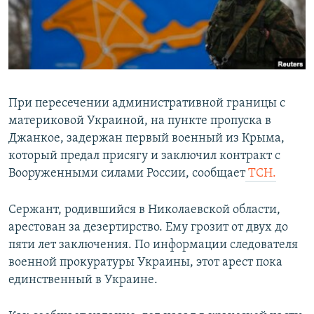
ПРИСОЕДИНЯЙТЕСЬ!
ПОБЕДИТЕЛЕЙ НЕ СУДЯТ?
КРЫМ.НЕПОКОРЕННЫЙ
ELIFBE
УКРАИНСКАЯ ПРОБЛЕМА КРЫМА
При пересечении административной границы с
Все сайты RFE/RL
материковой Украиной, на пункте пропуска в
Джанкое, задержан первый военный из Крыма,
который предал присягу и заключил контракт с
Вооруженными силами России, сообщает
ТСН.
Сержант, родившийся в Николаевской области,
арестован за дезертирство. Ему грозит от двух до
пяти лет заключения. По информации следователя
военной прокуратуры Украины, этот арест пока
единственный в Украине.