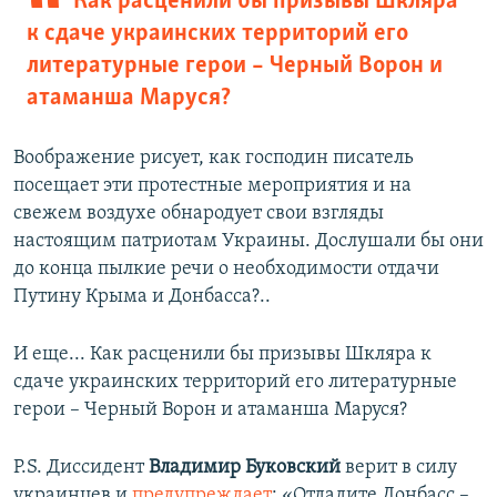
Как расценили бы призывы Шкляра
к сдаче украинских территорий его
литературные герои – Черный Ворон и
атаманша Маруся?
Воображение рисует, как господин писатель
посещает эти протестные мероприятия и на
свежем воздухе обнародует свои взгляды
настоящим патриотам Украины. Дослушали бы они
до конца пылкие речи о необходимости отдачи
Путину Крыма и Донбасса?..
И еще... Как расценили бы призывы Шкляра к
сдаче украинских территорий его литературные
герои – Черный Ворон и атаманша Маруся?
P.S. Диссидент
Владимир Буковский
верит в силу
украинцев и
предупреждает
: «Отдадите Донбасс –