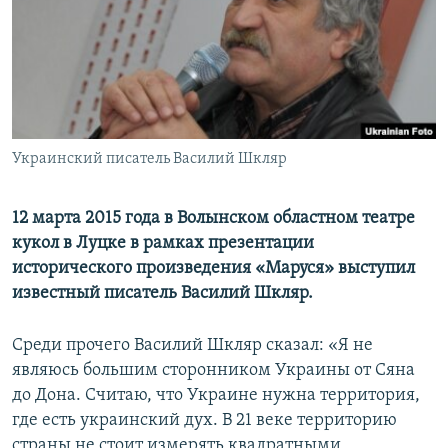
ПРИСОЕДИНЯЙТЕСЬ!
ПОБЕДИТЕЛЕЙ НЕ СУДЯТ?
КРЫМ.НЕПОКОРЕННЫЙ
ELIFBE
УКРАИНСКАЯ ПРОБЛЕМА КРЫМА
Все сайты RFE/RL
Украинский писатель Василий Шкляр
12 марта 2015 года в Волынском областном театре
кукол в Луцке в рамках презентации
исторического произведения «Маруся» выступил
известный писатель Василий Шкляр.
Среди прочего Василий Шкляр сказал: «Я не
являюсь большим сторонником Украины от Сяна
до Дона. Считаю, что Украине нужна территория,
где есть украинский дух. В 21 веке территорию
страны не стоит измерять квадратными