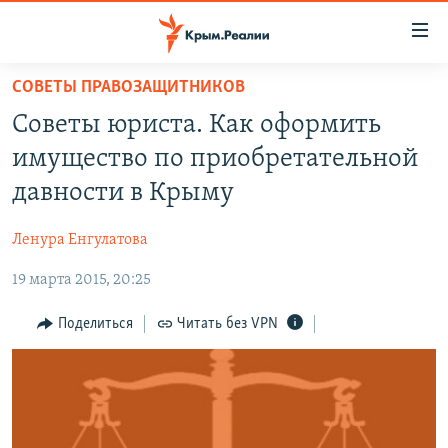
Доступность
ссылки
Вернуться
СОВЕТЫ ПРАВОЗАЩИТНИКОВ
к
НОВОСТИ
Советы юриста. Как оформить
основному
СПЕЦПРОЕКТЫ
содержанию
имущество по приобретательной
ВОДА
Вернутся
ГРУЗ 200
давности в Крыму
к
ИСТОРИЯ
КАРТА ВОЕННЫХ ОБЪЕКТОВ КРЫМА
главной
Ленура Енгулатова
ЕЩЕ
11 ЛЕТ ОККУПАЦИИ КРЫМА. 11 ИСТОРИЙ СОПРОТИВЛЕНИЯ
навигации
Вернутся
19 марта 2015, 20:25
РАДІО СВОБОДА
ИНТЕРАКТИВ
к
КАК ОБОЙТИ БЛОКИРОВКУ
ИНФОГРАФИКА
Поделиться
Читать без VPN
поиску
ТЕЛЕПРОЕКТ КРЫМ.РЕАЛИИ
Українською
СОВЕТЫ ПРАВОЗАЩИТНИКОВ
Qırımtatar
ПРОПАВШИЕ БЕЗ ВЕСТИ