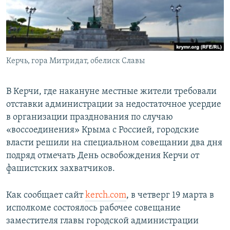
ПРИСОЕДИНЯЙТЕСЬ!
ПОБЕДИТЕЛЕЙ НЕ СУДЯТ?
КРЫМ.НЕПОКОРЕННЫЙ
ELIFBE
Керчь, гора Митридат, обелиск Славы
УКРАИНСКАЯ ПРОБЛЕМА КРЫМА
Все сайты RFE/RL
В Керчи, где накануне местные жители требовали
отставки администрации за недостаточное усердие
в организации празднования по случаю
«воссоединения» Крыма с Россией, городские
власти решили на специальном совещании два дня
подряд отмечать День освобождения Керчи от
фашистских захватчиков.
Как сообщает сайт
kerch.com
, в четверг 19 марта в
исполкоме состоялось рабочее совещание
заместителя главы городской администрации