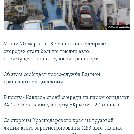
ПРИСОЕДИНЯЙТЕСЬ!
ПОБЕДИТЕЛЕЙ НЕ СУДЯТ?
КРЫМ.НЕПОКОРЕННЫЙ
ELIFBE
УКРАИНСКАЯ ПРОБЛЕМА КРЫМА
Утром 20 марта на Керченской переправе в
Все сайты RFE/RL
очередях стоят больше тысячи авто,
преимущественно грузовой транспорт.
Об этом сообщает пресс-служба Единой
транспортной дирекции.
В порту «Кавказ» своей очереди на паром ожидают
340 легковых авто, в порту «Крым» – 20 машин.
Со стороны Краснодарского края на грузовой
линии всего зарегистрированы 1153 авто. Из них