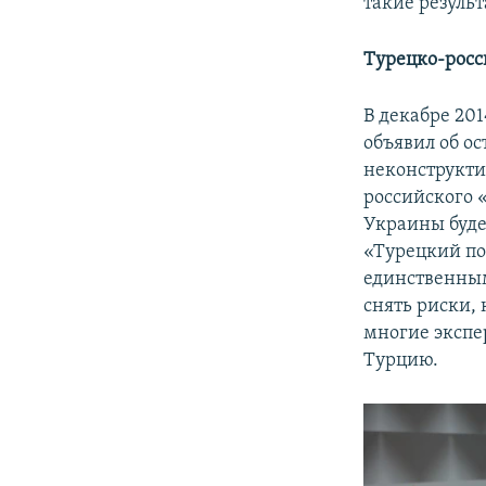
такие результ
Турецко-росс
В декабре 20
объявил об о
неконструкти
российского 
Украины буде
«Турецкий пот
единственным
снять риски, 
многие экспе
Турцию.