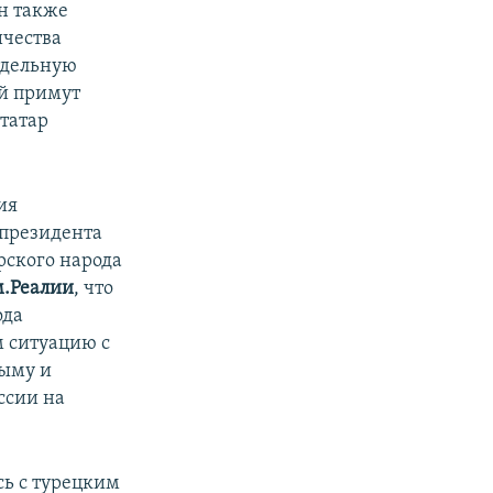
н также
ичества
тдельную
ей примут
татар
ия
 президента
ского народа
.Реалии
, что
ода
м ситуацию с
рыму и
ссии на
сь с турецким