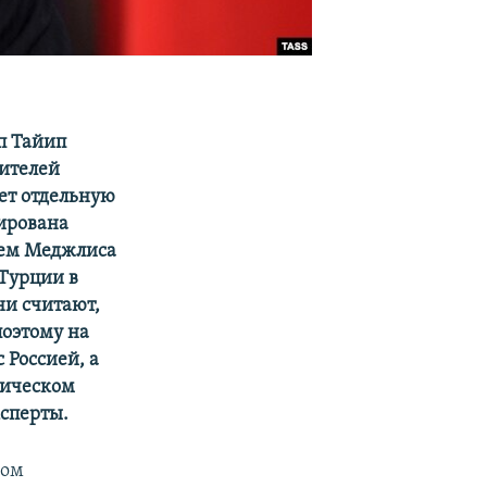
п Тайип
вителей
дет отдельную
нирована
лем Меджлиса
Турции в
ни считают,
поэтому на
 Россией, а
мическом
ксперты.
ром