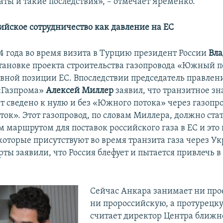
аты и такие последствия», – отмечает Яременко.
ийское сотрудничество как давление на ЕС
14 года во время визита в Турцию президент России
Вл
становке проекта строительства газопровода «Южный п
вной позиции ЕС. Впоследствии председатель правлен
«Газпрома»
Алексей Миллер
заявил, что транзитное з
т сведено к нулю и без «Южного потока» через газопр
ок». Этот газопровод, по словам Миллера, должно ста
 маршрутом для поставок российского газа в ЕС и это 
которые присутствуют во время транзита газа через Ук
рты заявили, что Россия блефует и пытается привлечь 
Сейчас Анкара занимает ни про
ни пророссийскую, а протурецк
считает директор Центра ближ