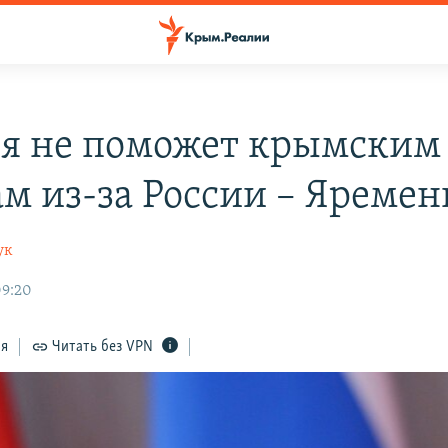
я не поможет крымским
ам из-за России – Яремен
ук
09:20
ся
Читать без VPN