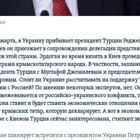
ган
0 марта, в Украину прибывает президент Турции Редже
иев он приезжает в сопровождении делегации предста
в этой страны. Эрдоган во время визита в Киев прове
дерами крымскотатарского народа. В частности, запла
идента Турции с Мустафой Джемилевым и председате
ровым. Стоит ли Украине рассчитывать на поддержку 
ии с Россией
?
По мнению некоторых экспертов
,
нет. О
тмежевывается от российско-украинского конфликта, 
она ставит и будет ставить экономические отношения с
 крымских татар, которую декларирует. А вот в эконо
ве с Киевом Турция сейчас заинтересована, считают э
ган планирует встретится с президентом Украины Пет