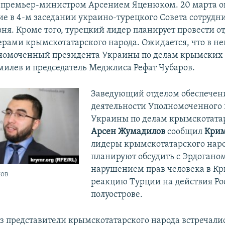
 премьер-министром Арсением Яценюком. 20 марта о
ие в 4-м заседании украино-турецкого Совета сотрудн
вня. Кроме того, турецкий лидер планирует провести о
дерами крымскотатарского народа. Ожидается, что в н
номоченный президента Украины по делам крымских 
илев и председатель Меджлиса Рефат Чубаров.
Заведующий отделом обеспечен
деятельности Уполномоченного
Украины по делам крымскотатар
Арсен Жумадилов
сообщил
Крим
лидеры крымскотатарского нар
планируют обсудить с Эрдогано
нарушением прав человека в К
ов
реакцию Турции на действия Ро
полуострове.
з представители крымскотатарского народа встречали