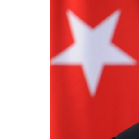
ПОБЕДИТЕЛЕЙ НЕ СУДЯТ?
КРЫМ.НЕПОКОРЕННЫЙ
ELIFBE
УКРАИНСКАЯ ПРОБЛЕМА КРЫМА