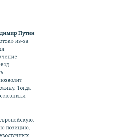
адимир Путин
оток» из-за
ия
начение
овод
ть
позволит
раину. Тогда
в союзники
европейскую,
ую позицию,
невосточных