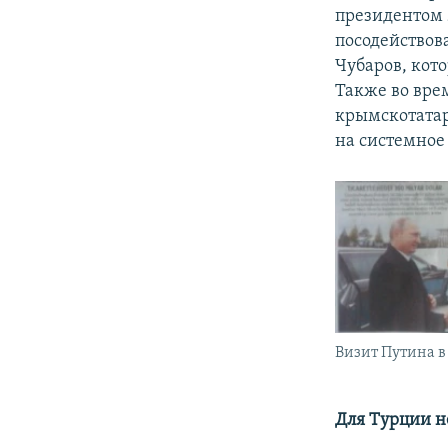
президентом 
посодействов
Чубаров, кот
Также во вре
крымскотатар
на системное
Визит Путина 
Для Турции н