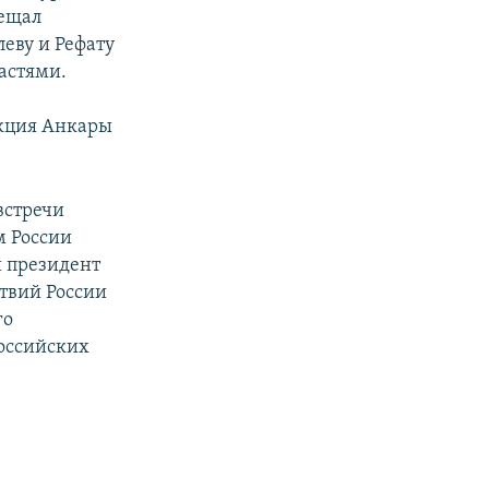
бещал
еву и Рефату
астями.
акция Анкары
встречи
м России
 президент
ствий России
го
российских