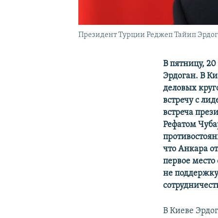
Президент Турции Реджеп Тайип Эрдо
В пятницу, 2
Эрдоган. В К
деловых круго
встречу с ли
встреча през
Рефатом Чуба
противостоян
что Анкара о
первое место 
не поддержку
сотрудничест
В Киеве Эрдо