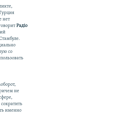
ликте,
 Турция
е нет
 говорит
Рад
і
о
ший
Стамбуле.
циально
ную со
спользовать
аоборот,
Причем не
сфере,
 сократить
еть именно