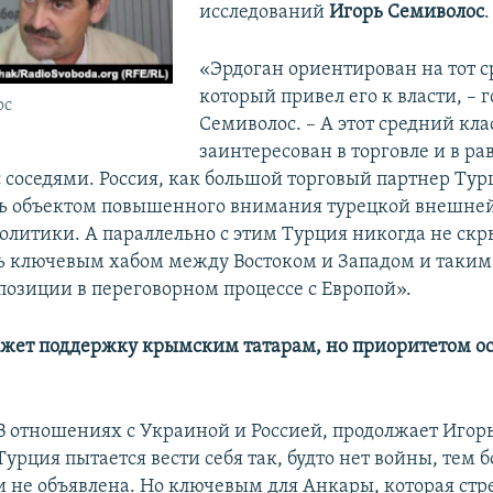
исследований
Игорь Семиволос
.
«Эрдоган ориентирован на тот с
который привел его к власти, – 
ос
Семиволос. – А этот средний кла
заинтересован в торговле и в р
 соседями. Россия, как большой торговый партнер Тур
ь объектом повышенного внимания турецкой внешне
олитики. А параллельно с этим Турция никогда не скр
ь ключевым хабом между Востоком и Западом и таким
 позиции в переговорном процессе с Европой».
жет поддержку крымским татарам, но приоритетом ос
В отношениях с Украиной и Россией, продолжает Игор
Турция пытается вести себя так, будто нет войны, тем б
и не объявлена. Но ключевым для Анкары, которая стр