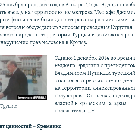
25 ноября прошлого года в Анкаре. Тогда Эрдоган поо
ать въезду на территорию полуострова Мустафе Джемил
орые фактически были депортированы российскими вл
мя встречи обсуждались вопросы проведения Курултая
ского народа на территории Турции и возможная ре
 нарушение прав человека в Крыму.
Однако 1 декабря 2014 во время 
Реджепа Эрдогана с президенто
Владимиром Путиным турецкий
отказался от резких оценок дей
на территории аннексированно
полуострова. Он назвал подход 
властей к крымским татарам
в Труцию
положительным.
ет ценностей – Яременко