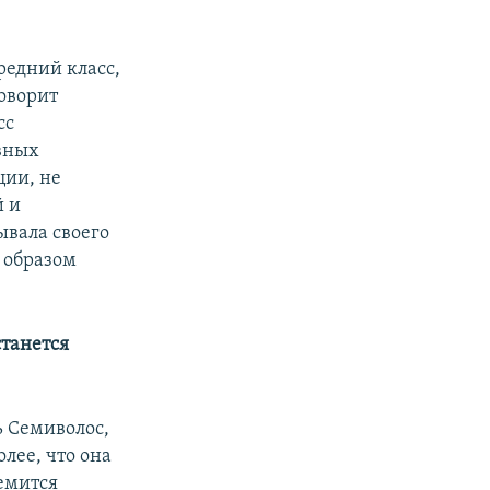
редний класс,
говорит
сс
авных
ции, не
й и
ывала своего
 образом
танется
ь Семиволос,
олее, что она
емится