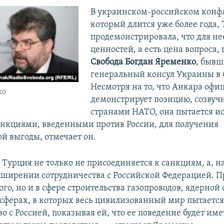
В украинском-российском конф
который длится уже более года,
продемонстрировала, что для не
ценностей, а есть цена вопроса,
Свобода
Богдан Яременко
, быв
генеральный консул Украины в 
Несмотря на то, что Анкара офи
ко
демонстрирует позицию, созвуч
странами НАТО, она пытается и
анкциями, введенными против России, для получения
й выгоды, отмечает он.
Турция не только не присоединяется к санкциям, а, н
асширении сотрудничества с Российской Федерацией. 
ого, но и в сфере строительства газопроводов, ядерной 
 сферах, в которых весь цивилизованный мир пытается
о с Россией, показывая ей, что ее поведение будет им