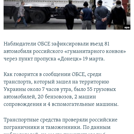
ПРИСОЕДИНЯЙТЕСЬ!
ПОБЕДИТЕЛЕЙ НЕ СУДЯТ?
КРЫМ.НЕПОКОРЕННЫЙ
ELIFBE
УКРАИНСКАЯ ПРОБЛЕМА КРЫМА
Наблюдатели ОБСЕ зафиксировали въезд 81
Все сайты RFE/RL
автомобиля российского «гуманитарного конвоя»
через пункт пропуска «Донецк» 19 марта.
Как говорится в сообщении ОБСЕ, среди
транспорта, который зашел на территорию
Украины около 7 часов утра, было 55 грузовых
автомобилей, 20 бензовозов, 2 машин
сопровождения и 4 вспомогательные машины.
Транспортные средства проверяли российские
пограничники и таможенники. По данным