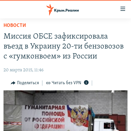
Доступность
ссылки
Вернуться
НОВОСТИ
к
НОВОСТИ
Миссия ОБСЕ зафиксировала
основному
СПЕЦПРОЕКТЫ
содержанию
въезд в Украину 20-ти бензовозов
ВОДА
Вернутся
ГРУЗ 200
с «гумконвоем» из России
к
ИСТОРИЯ
КАРТА ВОЕННЫХ ОБЪЕКТОВ КРЫМА
главной
20 марта 2015, 11:46
ЕЩЕ
11 ЛЕТ ОККУПАЦИИ КРЫМА. 11 ИСТОРИЙ СОПРОТИВЛЕНИЯ
навигации
Вернутся
Поделиться
Читать без VPN
РАДІО СВОБОДА
ИНТЕРАКТИВ
к
КАК ОБОЙТИ БЛОКИРОВКУ
ИНФОГРАФИКА
поиску
ТЕЛЕПРОЕКТ КРЫМ.РЕАЛИИ
Українською
СОВЕТЫ ПРАВОЗАЩИТНИКОВ
Qırımtatar
ПРОПАВШИЕ БЕЗ ВЕСТИ