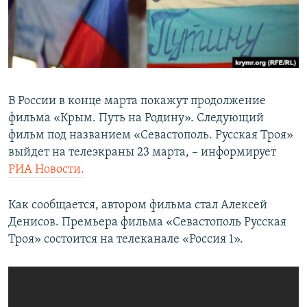
ПРИСОЕДИНЯЙТЕСЬ!
ПОБЕДИТЕЛЕЙ НЕ СУДЯТ?
КРЫМ.НЕПОКОРЕННЫЙ
ELIFBE
УКРАИНСКАЯ ПРОБЛЕМА КРЫМА
В России в конце марта покажут продолжение
Все сайты RFE/RL
фильма «Крым. Путь на Родину». Следующий
фильм под названием «Севастополь. Русская Троя»
выйдет на телеэкраны 23 марта, – информирует
РИА Новости.
Как сообщается, автором фильма стал Алексей
Денисов. Премьера фильма «Севастополь Русская
Троя» состоится на телеканале «Россия 1».