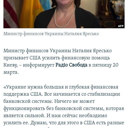
ПРИСОЕДИНЯЙТЕСЬ!
ПОБЕДИТЕЛЕЙ НЕ СУДЯТ?
КРЫМ.НЕПОКОРЕННЫЙ
ELIFBE
Министр финансов Украины Наталия Яресько
УКРАИНСКАЯ ПРОБЛЕМА КРЫМА
Все сайты RFE/RL
Министр финансов Украины Наталия Яресько
призывает США усилить финансовую помощь
Киеву, – информирует
Радіо Свобода
в пятницу 20
марта.
«Украине нужна большая и глубокая финансовая
поддержка США. Все начинается со стабилизации
банковской системы. Ничего не может
функционировать без банковской системы, которая
является сильной. И нам сейчас необходимо
усилить ее. Думаю, что для этого в США есть разные